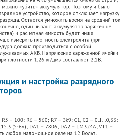
о можно «убить» аккумулятор. Поэтому и было
азрядное устройство, которое отключает нагрузку
разряда. Остается умножить время на средний ток
 конечно, один ньюанс: аккумулятор заряжен не
йства) и расчетная емкость будет ниже
учше измерить плотность электролита (при
цедура должна производиться с особой
служиваемых АКБ. Напряжение заряженной ячейки
ри плотности 1,26 кг/дмз составляет 2,1В.
укция и настройка разрядного
яторов
 R5 – 100; R6 – 560; R7 – 3k9; C1, C2 – 0,1…0,33;
15.3 (5-6v); DA1 – 7806; DA2 – LM324A; VT1 –
ть любое маломощное реле на 12 Вольт,