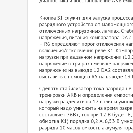
диагностика и восстановление АКБ емк
Кнопка S1 служит для запуска процесса
разрядного устройства от маломощного
отключенных нагрузочных лампах. Стаб
напряжения, питания компаратора DA2 
– R6 определяют порог отключения наг
включения/отключения реле К1. Компа
нагрузки при заданном напряжении (10,
напряжение в три раза меньше напряжени
напряжение на выводе 12 DA2 составля
выставить с помощью R5 на выводе 13 
Сделать стабилизатор тока разряда не 
тренировки АКБ и определения емкост
нагрузки разделить на 12 вольт и умнож
который надо умножить на время разряд
составляет 76Вт, ток при 12 В будет 6
обмотка К1) порядка 0,2 А. 6,53 В умно
разряда 10 часов емкость аккумулятора 