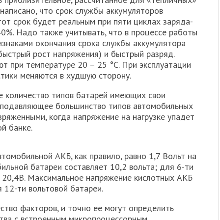
написано, что срок службы аккумуляторов
этот срок будет реальным при пяти циклах заряда-
40%. Надо также учитывать, что в процессе работы
изнаками окончания срока службы аккумулятора
быстрый рост напряжения) и быстрый разряд.
т при температуре 20 – 25 °С. При эксплуатации
стики меняются в худшую сторону.
е количество типов батарей имеющих свои
о подавляющее большинство типов автомобильных
зряженными, когда напряжение на нагрузке упадет
ой банке.
томобильной АКБ, как правило, равно 1,7 Вольт на
ильной батареи составляет 10,2 вольта; для 6-ти
– 20,4В. Максимальное напряжение кислотных АКБ
я 12-ти вольтовой батареи.
ство факторов, и точно ее могут определить
ства с встроенным микропроцессорным