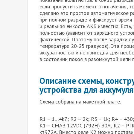
если пропустить момент отключения, т
сделано это простое автоматическое р
при полном разряде и фиксирует время 
и реальная емкость АКБ известна. Есть,
полностью (зависит от зарядного устро
фактической. Поэтому после зарядки л
темрературе 20-25 градусов). Эта про
аккуратностью и не пригодна для необ
в состоянии покоя в разомкнутой цепи п
Описание схемы, констр
устройства для аккумул
Схема собрана на макетной плате.
R1 – 1…4k7; R2 – 2k; R3 – 1k; R4 – 430;
K1 – CMA3 12VDC (792H) 30A; K2 – РГК
кт972А. Вместо реле К2 можно постави