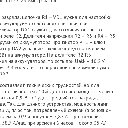
остью 55-75 Ампер-часов.
 разряда, цепочка R1 – VD1 нужна для настройки
 регулируемого источника питания при
илизатор DA1 служит для создания опорного
и реле K2. Делители напряжения R2 – R3 и R4 – R5
рузки от аккумулятора. Транзистор VT1 – ключ
ратор DA2 управляет включением/отключением
2В) на аккумуляторе. На делителе R2-R3
я на аккумуляторе, то есть при Uakk = 10,2 V
ет 3,4 вольта и это пороговое напряжение нужно
DA2.
составляет технических трудностей, но для
и с погрешностью 10% достаточно мощность ламп
ить на 0,9. Это будет средний ток разряда,
а. Так, для данного устройства, мощность ламп
,33 А, плюс ток, потребляемый схемой (в основном
жаем на 0,9 и получаем 5,87 А. При времени
58,7 А/час, при времени 6 часов – около 35 А/