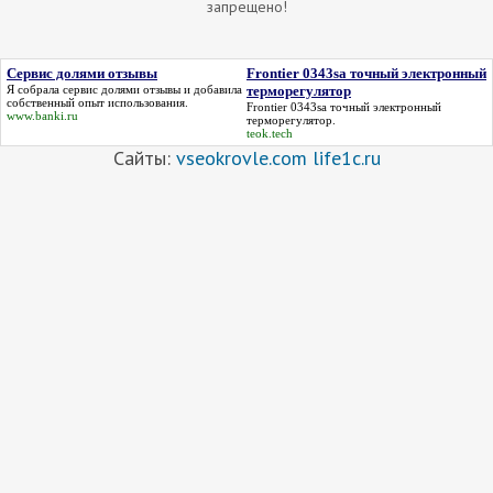
запрещено!
Сервис долями отзывы
Frontier 0343sa точный электронный
Я собрала
сервис долями отзывы
и добавила
терморегулятор
собственный опыт использования.
Frontier 0343sa точный электронный
www.banki.ru
терморегулятор
.
teok.tech
Сайты:
vseokrovle.com
life1c.ru