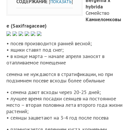
Bergenia x
СОДЕРЖАНИЕ
[
ПОКАЗАТЬ
]
hybrida
Семейство
Камнеломковы
е (Saxifragaceae)
• посев производится ранней весной;
• ящики ставят под снег;
• в конце марта – начале апреля заносят в
отапливаемое помещение
семена не нуждаются в стратификации, но при
подзимнем посеве всходы более обильные
• семена дают всходы через 20-25 дней;
• лучшее время посадки сеянцев на постоянное
место – вторая половина лета второго года жизни
растений;
• сеянцы зацветают на 3-4 год после посева
• размножается делением куста, корневыми