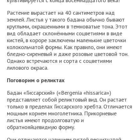
культивируется с конца восемнадцатого века!
Растение вырастает на 40 сантиметров над
землей. Листья у такого бадана обычно бывают
круглыми, окрашенными в темноватые тона. Этот
вид обладает склонёнными соцветиями в виде
кистей, в короре заключены маленькие цветочки
колокольчатой формы. Как правило, они имеют
бледно-сиреневый и даже розовые цветовой тон.
Однако встречаются и сорта с соцветиями
лилового окраса.
Поговорим о реликтах
Бадан «Гиссарский» («Bergenia «hissarica»)
представляет собой реликтовый вид. Он растает
только в пределах Гиссарского хребта. Отличается
мощным корнем многолетника. Прикорневые
листья имеют продолговатую и
обратнояйцевидную форму.
Они отличаются наличием густой реснитчатой