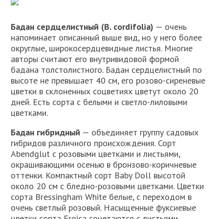
Бадан сердцелистный (В. cordifolia)
— очень
напоминает описанный выше вид, но у него более
округлые, широкосердцевидные листья. Многие
авторы считают его внутривидовой формой
бадана толстолистного. Бадан сердцелистный по
высоте не превышает 40 см, его розово-сиреневые
цветки в склоненных соцветиях цветут около 20
дней. Есть сорта с белыми и светло-лиловыми
цветками.
Бадан гибридный
— объединяет группу садовых
гибридов различного происхождения. Сорт
Abendglut с розовыми цветками и листьями,
окрашивающими осенью в бронзово-коричневые
оттенки. Компактный сорт Baby Doll высотой
около 20 см с бледно-розовыми цветками. Цветки
сорта Bressingham White белые, с переходом в
очень светлый розовый. Насыщенные фуксиевые
цветки сорта Eroica сочетаются с листьями,