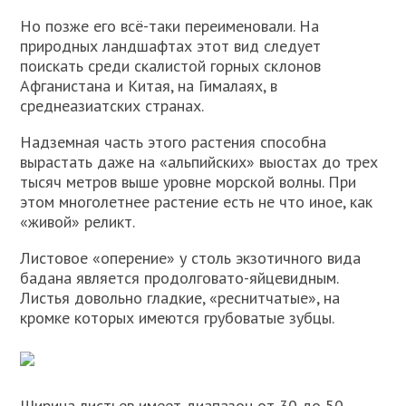
Но позже его всё-таки переименовали. На
природных ландшафтах этот вид следует
поискать среди скалистой горных склонов
Афганистана и Китая, на Гималаях, в
среднеазиатских странах.
Надземная часть этого растения способна
вырастать даже на «альпийских» выостах до трех
тысяч метров выше уровне морской волны. При
этом многолетнее растение есть не что иное, как
«живой» реликт.
Листовое «оперение» у столь экзотичного вида
бадана является продолговато-яйцевидным.
Листья довольно гладкие, «реснитчатые», на
кромке которых имеются грубоватые зубцы.
Ширина листьев имеет диапазон от 30 до 50