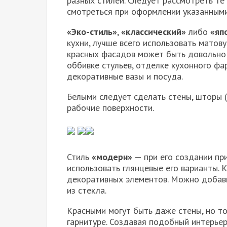
разных стилей. Следует рассмотреть те
смотреться при оформлении указанными
«Эко-стиль»
,
«классический»
либо
«яп
кухни, лучше всего использовать матов
красных фасадов может быть довольно 
оббивке стульев, отделке кухонного фар
декоративные вазы и посуда.
Белыми следует сделать стены, шторы (
рабочие поверхности.
Стиль
«модерн»
— при его создании пр
использовать глянцевые его варианты.
декоративных элементов. Можно добави
из стекла.
Красными могут быть даже стены, но т
гарнитуре. Создавая подобный интерье