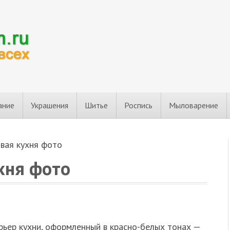
ание
Украшения
Шитье
Роспись
Мыловарение
овая кухня фото
хня фото
рьер кухни, оформленный в красно-белых тонах —