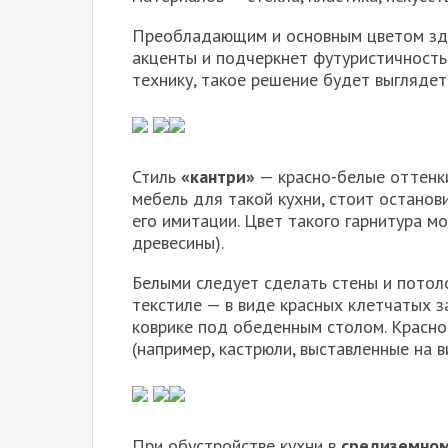
Преобладающим и основным цветом зде
акценты и подчеркнет футуристичность
технику, такое решение будет выглядеть
Стиль
«кантри»
— красно-белые оттенки
мебель для такой кухни, стоит останови
его имитации. Цвет такого гарнитура м
древесины).
Белыми следует сделать стены и потоло
текстиле — в виде красных клетчатых з
коврике под обеденным столом. Красно
(например, кастрюли, выставленные на в
При обустройстве кухни в
средиземно