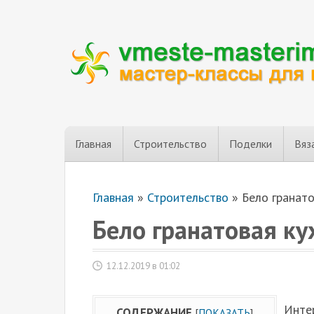
Главная
Строительство
Поделки
Вяз
Главная
»
Строительство
»
Бело гранат
Бело гранатовая ку
12.12.2019 в 01:02
Инте
СОДЕРЖАНИЕ
[
ПОКАЗАТЬ
]