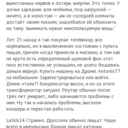
вымотанных нервов и потерь энергии. Это точно. У
дочки зарядник для мобилки, под нагрузкой —
ничего, а в холостую — аж из соседней комнаты
достаёт своим писком, задолбался ей объяснять
на тему "вынимать нужно неиспользуемую вещь".
Лет 25 назад я так покупал телевизор, все
нормально, но в выключенном состоянии с пульта
пищал, причем когда принесли в магазин, а там как
не крути есть определенный шумовой фон этот
писк естественно не услышали, не долго бодались
деньги вернул. Купить машину на Дроме. Antonis77
на мобильном. Зарегистрироваться или войти:.
Длинк чтоль?! Конденсатор высох, и из-за этого
трансформатор загудел. Роутер обычно после
трёх лет умирает, либо начинаются проблемы с
ним. Ну так и начались проблемы, высохли
кондеры и перестал работать.
Lelick24 Странно. Дросселя обычно пищат. Чаще
всего в импульсных блоках пищат катушки