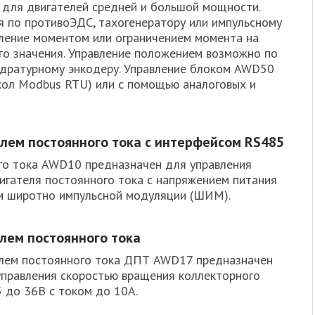
 для двигателей средней и большой мощности.
я по противоЭДС, тахогенератору или импульсному
вление моментом или ограничением момента на
ого значения. Управление положением возможно по
адратурному энкодеру. Управление блоком AWD50
кол Modbus RTU) или с помощью аналоговых и
лем постоянного тока с интерфейсом RS485​
го тока AWD10 предназначен для управления
игателя постоянного тока с напряжением питания
ом широтно импульсной модуляции (ШИМ).
лем постоянного тока
елем постоянного тока ДПТ AWD17 предназначен
управления скоростью вращения коллекторного
5 до 36В с током до 10А.