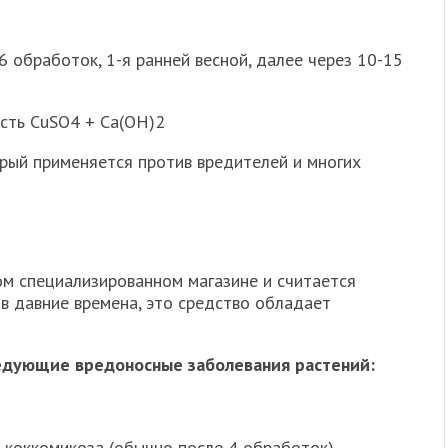
6 обработок, 1-я ранней весной, далее через 10-15
есть CuSO4 + Ca(OH)2
орый применяется против вредителей и многих
м специализированном магазине и считается
 в давние времена, это средство обладает
ледующие вредоносные заболевания растений:
 коккомикоза (обычно после 4 обработок).