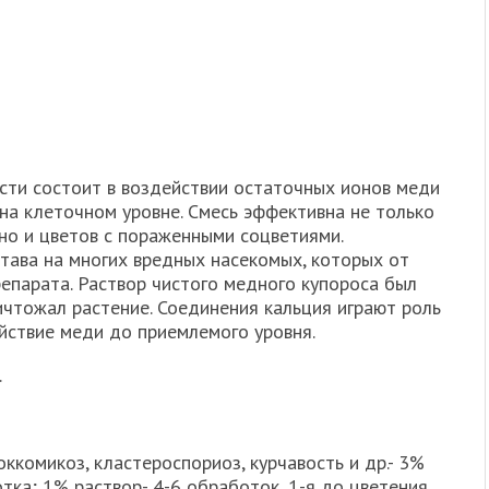
ти состоит в воздействии остаточных ионов меди
на клеточном уровне. Смесь эффективна не только
 но и цветов с пораженными соцветиями.
тава на многих вредных насекомых, которых от
епарата. Раствор чистого медного купороса был
ичтожал растение. Соединения кальция играют роль
йствие меди до приемлемого уровня.
.
оккомикоз, кластероспориоз, курчавость и др.- 3%
тка; 1% раствор- 4-6 обработок, 1-я до цветения,