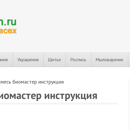
ание
Украшения
Шитье
Роспись
Мыловарение
смесь биомастер инструкция
биомастер инструкция