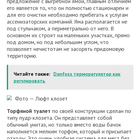
предложение с выгребной ямой, главным отличием
его является то, что он полностью стационарен и
для его очистки необходимо прибегать к услугам
ассенизаторских компаний. Яма располагается не
под стульчаком, а периметрально от него. В
основном их строят на маленьких участках, прямо
под домом, но под небольшим углом, что
позволяет нечистотам не засорять придомовую
территорию.
Читайте также:
Danfoss терморегулятор как
регулировать
Фото — Люфт клозет
Торфяной туалет
по своей конструкции сделан по
типу пудр-клозета. Он представляет собой
обычный унитаз, но только вместо воды бачок
наполняется мелким торфом, который и присыпает
отходы. Это очень удобная система для мест без