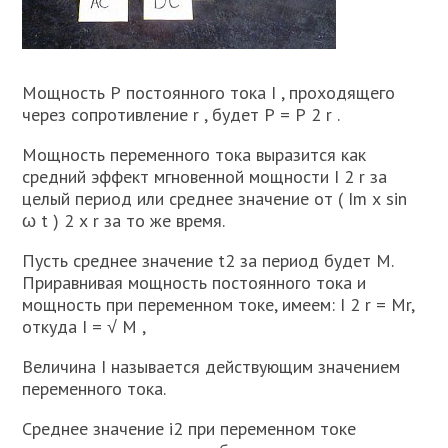
Мощность Р постоянного тока I , проходящего
через сопротивление r , будет Р = Р 2 r .
Мощность переменного тока выразится как
средний эффект мгновенной мощности I 2 r за
целый период или среднее значение от ( Im х sin
ω t ) 2 х r за то же время.
Пусть среднее значение t2 за период будет М.
Приравнивая мощность постоянного тока и
мощность при переменном токе, имеем: I 2 r = Mr,
откуда I = √ M ,
Величина I называется действующим значением
переменного тока.
Среднее значение i2 при переменном токе