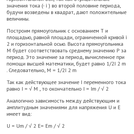
значения тока (- i ) во второй половине периода,
будучи возведены в квадрат, дают положительные
величины.
Построим прямоугольник с основанием Т и
площадью, равной площади, ограниченной кривой i
2 и горизонтальной осью. Высота прямоугольника
М будет соответствовать среднему значению Р за
период. Это значение за период, вычисленное при
помощи высшей математики, будет равно 1/2I 2 m
. Следовательно, М = 1/2I 2 m
Так как действующее значение I переменного тока
равно I = √ M , то окончательно I = Im / √ 2
Аналогично зависимость между действующим и
амплитудным значениями для напряжения U и Е
имеет вид:
U = Um / √ 2 E= Em / √ 2