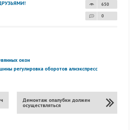
ДРУЗЬЯМИ!
650
0
евянных окон
ашины регулировка оборотов алиэкспресс
юч
Демонтаж опалубки должен
осуществляться