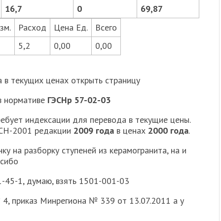
16,7
0
69,87
зм.
Расход
Цена Ед.
Всего
5,2
0,00
0,00
 в текущих ценах открыть страницу
в нормативе
ГЭСНр 57-02-03
ребует индексации для перевода в текущие цены.
ЭСН-2001 редакции
2009 года
в ценах
2000 года
.
у на разборку ступеней из керамогранита, на и
асибо
1-45-1, думаю, взять 1501-001-03
4, приказ Минрегиона № 339 от 13.07.2011 а у