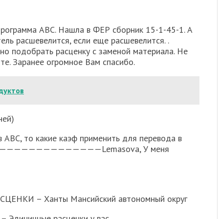
 программа АВС. Нашла в ФЕР сборник 15-1-45-1. А
ель расшевелится, если еще расшевелится. .
но подобрать расценку с заменой материала. Не
оте. Заранее огромное Вам спасибо.
дуктов
ней)
в АВС, то какие каэф применить для перевода в
:13)———————————————Lemasova, У меня
НКИ – Ханты Мансийский автономный округ
 – Эдиничные расценки у вас.