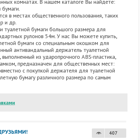
анных комнатах. В нашем каталоге Вы найдете:
 бумаги.
тся в местах общественного пользования, таких
р и др.
и туалетной бумаги большого размера для
ндартных рулонов 54м. У нас Вы можете купить,
летной бумаги со специальным окошком для
анный антивандальный держатель туалетной
, выполненный из ударопрочного ABS-пластика,
амком, предназначен для общественных мест:
 Совместно с покупкой держателя для туалетной
алетную бумагу различного размера по самым
авками
ДРУЗЬЯМИ!
407