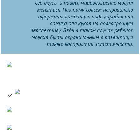
его вкусы и нравы, мировоззрение могут
меняться. Поэтому совсем неправильно
оформить комнату в виде корабля или
домика для кукол на долгосрочную
перспективу. Ведь в таком случае ребенок
может быть ограниченным в развитии, а
также восприятии эстетичности.