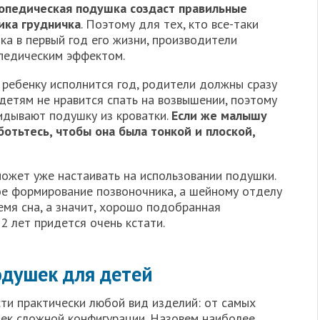
опедическая подушка создаст правильные
ика грудничка
. Поэтому для тех, кто все-таки
а в первый год его жизни, производители
педическим эффектом.
о ребенку исполнится год, родители должны сразу
детям не нравится спать на возвышении, поэтому
кидывают подушку из кроватки.
Если же малышу
ботьтесь, чтобы она была тонкой и плоской,
может уже настаивать на использовании подушки.
ое формирование позвоночника, а шейному отделу
емя сна, а значит, хорошо подобранная
2 лет придется очень кстати.
душек для детей
и практически любой вид изделий: от самых
ек сложной конфигурации. Назовем наиболее