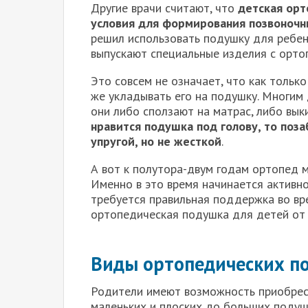
Другие врачи считают, что
детская орт
условия для формирования позвоночн
решил использовать подушку для ребенк
выпускают специальные изделия с орто
Это совсем не означает, что как тольк
же укладывать его на подушку. Многим 
они либо сползают на матрас, либо вы
нравится подушка под голову, то поза
упругой, но не жесткой
.
А вот к полутора-двум годам ортопед 
Именно в это время начинается активн
требуется правильная поддержка во вр
ортопедическая подушка для детей от 
Виды ортопедических по
Родители имеют возможность приобрест
маленьких и плоских до больших подуш