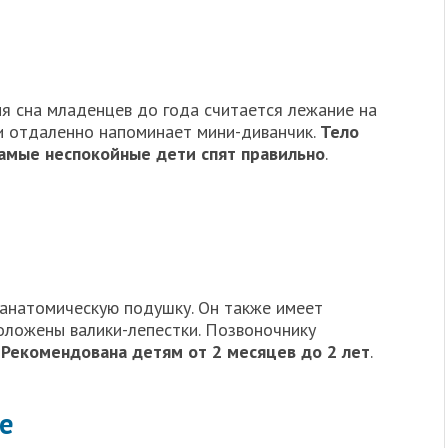
 сна младенцев до года считается лежание на
 и отдаленно напоминает мини-диванчик.
Тело
амые неспокойные дети спят правильно
.
 анатомическую подушку. Он также имеет
положены валики-лепестки. Позвоночнику
.
Рекомендована детям от 2 месяцев до 2 лет
.
е