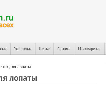
ание
Украшения
Шитье
Роспись
Мыловарение
енка для лопаты
ля лопаты