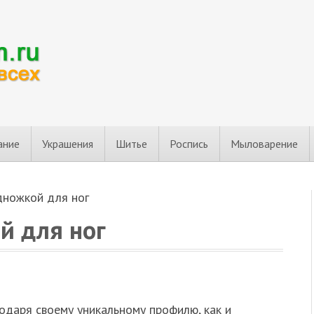
ание
Украшения
Шитье
Роспись
Мыловарение
дножкой для ног
й для ног
годаря своему уникальному профилю, как и