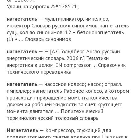
Удачи на дорогах &#128521;
нагнетатель
— мультипликатор, импеллер,
инжектор Словарь русских синонимов. нагнетатель
сущ., кол во синонимов: 12 • бетононагнетатель
(1) • … Словарь синонимов
нагнетатель
— — [А.С.Гольдберг. Англо русский
энергетический словарь. 2006 г.] Тематики
энергетика в целом EN compressor … Справочник
технического переводчика
нагнетатель
— насосное колесо; насос; отрасл.
импеллер; нагнетатель Рабочее колесо, в котором
происходит приращение момента количества
движения рабочей жидкости за счет крутящего
момента двигателя … Политехнический
терминологический толковый словарь
Нагнетатель
— Компрессор, служащий для
предварительного сжатия воздуха при Наддуве в