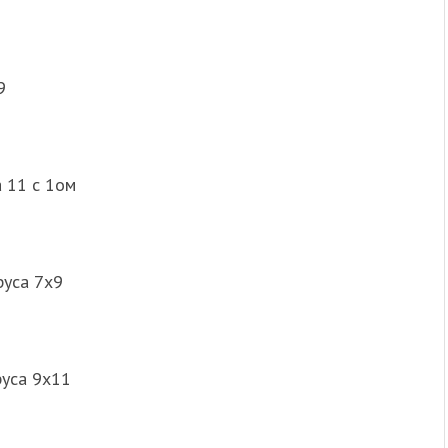
9
 11 с 1ом
руса 7х9
руса 9х11