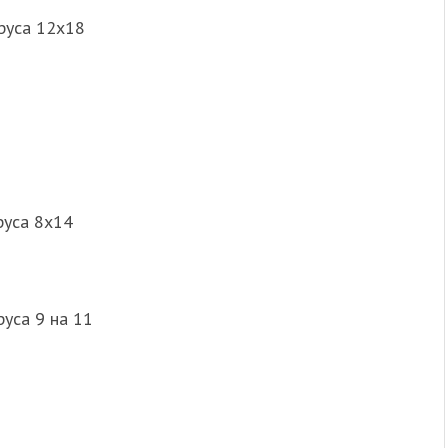
руса 12х18
руса 8х14
уса 9 на 11