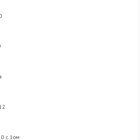
0
9
а
12
10 с 1ом