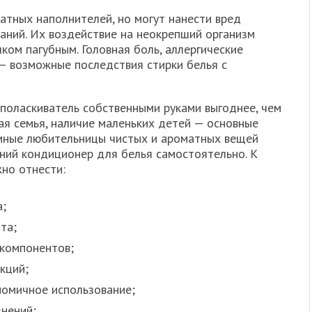
тных наполнителей, но могут нанести вред
аний. Их воздействие на неокрепший организм
ом пагубным. Головная боль, аллергические
 — возможные последствия стирки белья с
ополаскиватель собственными руками выгоднее, чем
ая семья, наличие маленьких детей — основные
омные любительницы чистых и ароматных вещей
ний кондиционер для белья самостоятельно. К
но отнести:
;
та;
 компонентов;
кций;
номичное использование;
знений;