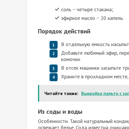
соль − четыре стакана;
эфирное масло − 20 капель.
Порядок действий
В отдельную емкость насыпьт
Добавьте любимый эфир, пере
комочки.
В отсек машинки засыпьте тр
Храните в прохладном месте,
Читайте также:
Выкройка пальто с за
Из соды и воды
Особенности. Такой натуральный конди
освежает белье. Сода известна очищаю