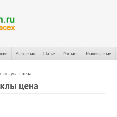
ание
Украшения
Шитье
Роспись
Мыловарение
нко куклы цена
уклы цена