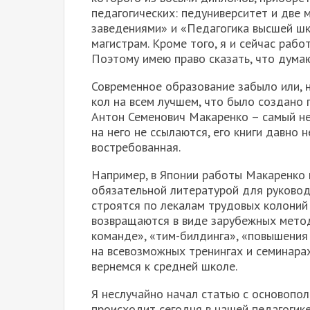
педагогических: педуниверситет и две 
заведениями» и «Педагогика высшей шк
магистрам. Кроме того, я и сейчас раб
Поэтому имею право сказать, что дума
Современное образование забыло или, н
кол на всем лучшем, что было создано 
Антон Семенович Макаренко – самый нев
на него не ссылаются, его книги давно 
востребованная.
Например, в Японии работы Макаренко
обязательной литературой для руковод
строятся по лекалам трудовых колоний 
возвращаются в виде зарубежных метод
команде», «тим-билдинга», «повышения
на всевозможных тренингах и семинарах
вернемся к средней школе.
Я неслучайно начал статью с основопол
происходит сегодня в нашей педагогике