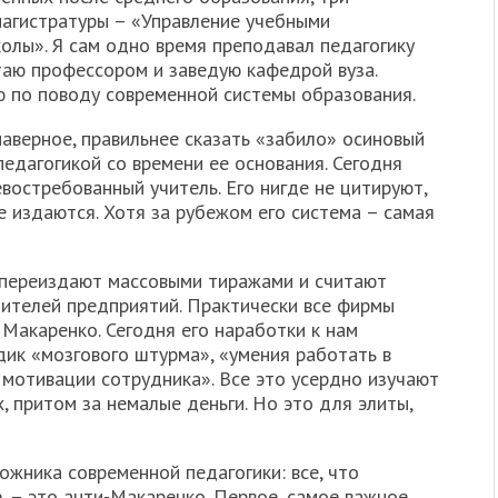
магистратуры – «Управление учебными
олы». Я сам одно время преподавал педагогику
отаю профессором и заведую кафедрой вуза.
ю по поводу современной системы образования.
аверное, правильнее сказать «забило» осиновый
педагогикой со времени ее основания. Сегодня
остребованный учитель. Его нигде не цитируют,
не издаются. Хотя за рубежом его система – самая
 переиздают массовыми тиражами и считают
ителей предприятий. Практически все фирмы
Макаренко. Сегодня его наработки к нам
ик «мозгового штурма», «умения работать в
 мотивации сотрудника». Все это усердно изучают
, притом за немалые деньги. Но это для элиты,
ожника современной педагогики: все, что
, – это анти-Макаренко. Первое, самое важное,