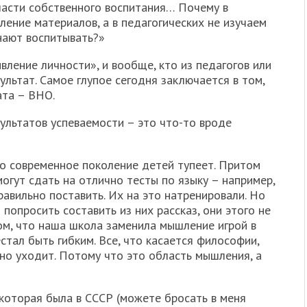
ласти собственного воспитания… Почему в
ление материалов, а в педагогических не изучаем
нают воспитывать?»
вление личности», и вообще, кто из педагогов или
льтат. Самое глупое сегодня заключается в том,
ата – ВНО.
зультатов успеваемости – это что-то вроде
о современное поколение детей тупеет. Притом
могут сдать на отлично тесты по языку – например,
равильно поставить. Их на это натренировали. Но
 попросить составить из них рассказ, они этого не
том, что наша школа заменила мышление игрой в
естал быть гибким. Все, что касается философии,
нно уходит. Потому что это область мышления, а
которая была в СССР (можете бросать в меня