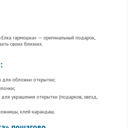
«Елка гармошка» — оригинальный подарок,
ать своих близких.
:
н для обложки открытки;
елочки;
 для украшения открытки (подарков, звезд,
ножницы, клей-карандаш.
ка» пошагово