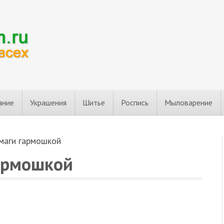
ание
Украшения
Шитье
Роспись
Мыловарение
умаги гармошкой
гармошкой