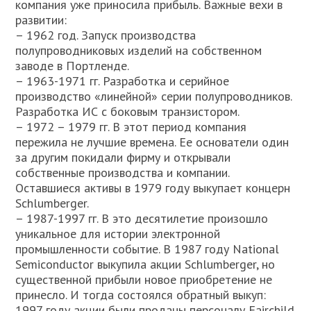
компания уже приносила прибыль. Важные вехи в
развитии:
– 1962 год. Запуск производства
полупроводниковых изделий на собственном
заводе в Портленде.
– 1963-1971 гг. Разработка и серийное
производство «линейной» серии полупроводников.
Разработка ИС с боковым транзистором.
– 1972 – 1979 гг. В этот период компания
пережила не лучшие времена. Ее основатели один
за другим покидали фирму и открывали
собственные производства и компании.
Оставшиеся активы в 1979 году выкупает концерн
Schlumberger.
– 1987-1997 гг. В это десятилетие произошло
уникальное для истории электронной
промышленности событие. В 1987 году National
Semiconductor выкупила акции Schlumberger, но
существенной прибыли новое приобретение не
принесло. И тогда состоялся обратный выкуп:
1997 году акции были проданы персоналу Fairchild