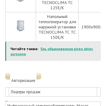
TECNOCLIMA TС
125E/K
Напольный
теплогенератор для
наружной установки
1900x900x2
TECNOCLIMA TС TС
150E/K
Читайте также:
Ель обыкновенная picea abies
acrocona
Авторизация
Лидеры продаж
Инфракрасный электрообогреватель Макар