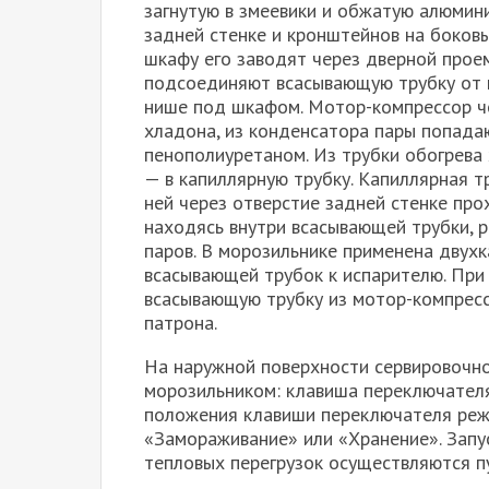
загнутую в змеевики и обжатую алюмин
задней стенке и кронштейнов на боков
шкафу его заводят через дверной проем
подсоединяют всасывающую трубку от 
нише под шкафом. Мотор-компрессор че
хладона, из конденсатора пары попадаю
пенополиуретаном. Из трубки обогрева 
— в капиллярную трубку. Капиллярная т
ней через отверстие задней стенке про
находясь внутри всасывающей трубки, 
паров. В морозильнике применена двух
всасывающей трубок к испарителю. При
всасывающую трубку из мотор-компресс
патрона.
На наружной поверхности сервировочно
морозильником: клавиша переключателя
положения клавиши переключателя реж
«Замораживание» или «Хранение». Запу
тепловых перегрузок осуществляются п