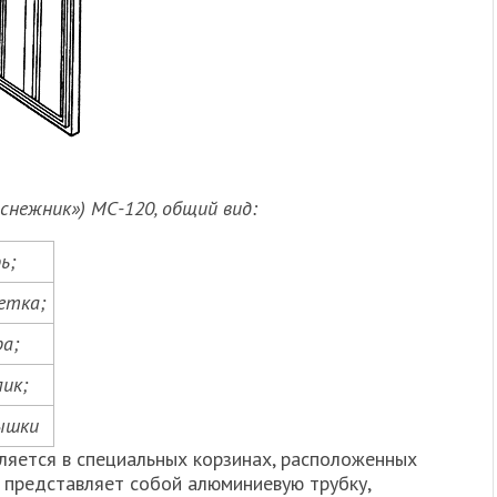
снежник») МС-120, общий вид:
ь;
етка;
ра;
лик;
ышки
яется в специальных корзинах, расположенных
 представляет собой алюминиевую трубку,