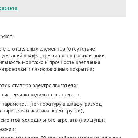
расчета
еряют:
е его отдельных элементов (отсутствие
деталей шкафа, трещин и т.п.), прилегание
вильность монтажа и прочность крепления
ропроводки и лакокрасочных покрытий;
ток статора электродвигателя;
з системы холодильного агрегата;
 параметры (температуру в шкафу, расход
испарителя и всасывающей трубки);
лементов холодильного агрегата (наощупь);
жении;