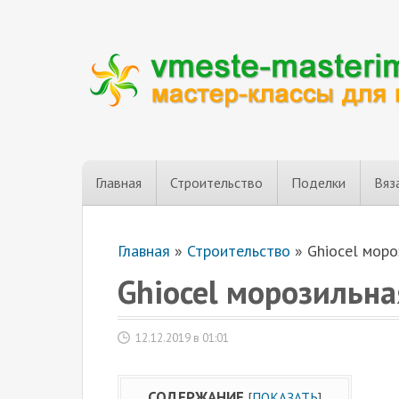
Главная
Строительство
Поделки
Вяз
Главная
»
Строительство
»
Ghiocel моро
Ghiocel морозильна
12.12.2019 в 01:01
СОДЕРЖАНИЕ
[
ПОКАЗАТЬ
]