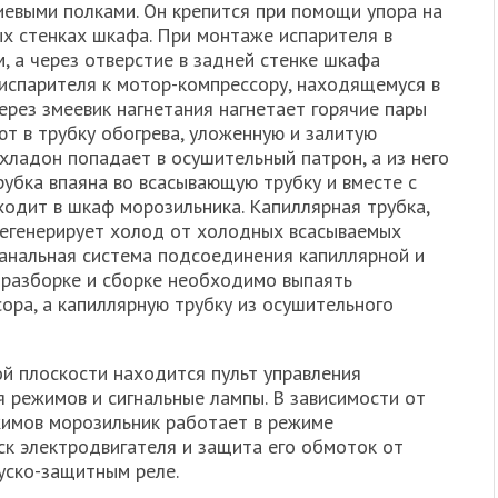
иевыми полками. Он крепится при помощи упора на
ых стенках шкафа. При монтаже испарителя в
, а через отверстие в задней стенке шкафа
испарителя к мотор-компрессору, находящемуся в
рез змеевик нагнетания нагнетает горячие пары
т в трубку обогрева, уложенную и залитую
хладон попадает в осушительный патрон, а из него
рубка впаяна во всасывающую трубку и вместе с
ходит в шкаф морозильника. Капиллярная трубка,
регенерирует холод от холодных всасываемых
канальная система подсоединения капиллярной и
 разборке и сборке необходимо выпаять
ора, а капиллярную трубку из осушительного
й плоскости находится пульт управления
 режимов и сигнальные лампы. В зависимости от
имов морозильник работает в режиме
ск электродвигателя и защита его обмоток от
уско-защитным реле.