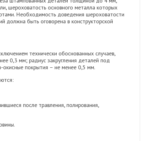
реза штампованных деталей толщиной до 4 мм,
али, шероховатость основного металла которых
ртами. Необходимость доведения шероховатости
ий должна быть оговорена в конструкторской
 исключением технически обоснованных случаев,
ее 0,3 мм; радиус закругления деталей под
-окисные покрытия – не менее 0,5 мм.
аются:
вившиеся после травления, полирования,
овины.