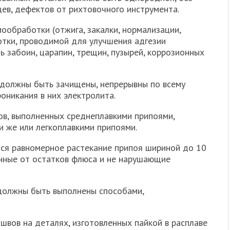
нцев, дефектов от рихтовочного инструмента.
мообработки (отжига, закалки, нормализации,
отки, проводимой для улучшения адгезии
 забоин, царапин, трещин, пузырей, коррозионных
х должны быть зачищены, непрерывны по всему
оникания в них электролита.
ов, выполненных среднеплавкими припоями,
 же или легкоплавкими припоями.
ся равномерное растекание припоя шириной до 10
нные от остатков флюса и не нарушающие
должны быть выполнены способами,
швов на деталях, изготовленных пайкой в расплаве