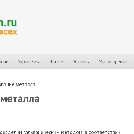
ание
Украшения
Шитье
Роспись
Мыловарение
ование металла
 металла
оизделий гальваническим методом, в соответствии