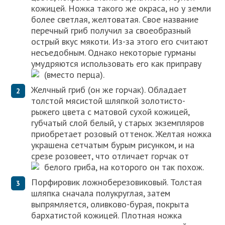
кожицей. Ножка такого же окраса, но у земли
более светлая, желтоватая. Свое название
перечный гриб получил за своеобразный
острый вкус мякоти. Из-за этого его считают
несъедобным. Однако некоторые гурманы
умудряются использовать его как приправу
(вместо перца).
Желчный гриб (он же горчак). Обладает
толстой мясистой шляпкой золотисто-
рыжего цвета с матовой сухой кожицей,
губчатый слой белый, у старых экземпляров
приобретает розовый оттенок. Желтая ножка
украшена сетчатым бурым рисунком, и на
срезе розовеет, что отличает горчак от
белого гриба, на которого он так похож.
Порфировик ложноберезовиковый. Толстая
шляпка сначала полукруглая, затем
выпрямляется, оливково-бурая, покрыта
бархатистой кожицей. Плотная ножка