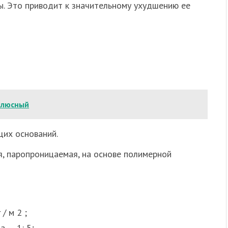
ы. Это приводит к значительному ухудшению ее
олюсный
щих оснований.
я, паропроницаемая, на основе полимерной
/ м 2 ;
а — 1: 5;