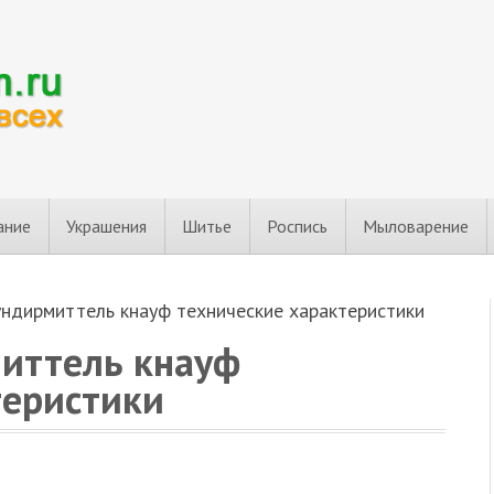
ание
Украшения
Шитье
Роспись
Мыловарение
ундирмиттель кнауф технические характеристики
миттель кнауф
теристики