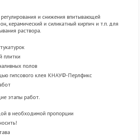
 регулирования и снижения впитывающей
он, керамический и силикатный кирпич и т.п. для
вания раствора.
тукатурок
й плитки
наливных полов
щью гипсового клея КНАУФ-Перлфикс
абот
ие этапы работ.
дой в необходимой пропорции
носить!
тава