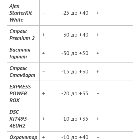
Ajax
StarterKit
–
-25 до +40
+
White
Страж
+
-30 до +40
+
9
Premium 2
Бастион
+
-30 до +50
+
2
Гарант
Страж
–
-15 до +30
+
9
Стандарт
EXPRESS
POWER
+
-20 до +35
–
BOX
DSC
KIT495-
+
-10 до +35
+
3
4EUH2
Охранятор
+
-10 до +40
–