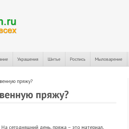
ание
Украшения
Шитье
Роспись
Мыловарение
твенную пряжу?
твенную пряжу?
На сегодняшний день, пряжа – это материал,