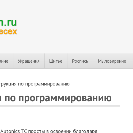
ание
Украшения
Шитье
Роспись
Мыловарение
струкция по программированию
ия по программированию
utonics TC просты в освоении благодаря