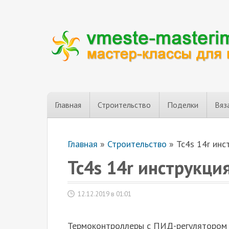
Главная
Строительство
Поделки
Вяз
Главная
»
Строительство
»
Tc4s 14r ин
Tc4s 14r инструкц
12.12.2019 в 01:01
Термоконтроллеры с ПИД-регулятором A