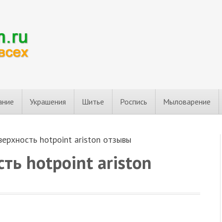
ание
Украшения
Шитье
Роспись
Мыловарение
ерхность hotpoint ariston отзывы
ть hotpoint ariston