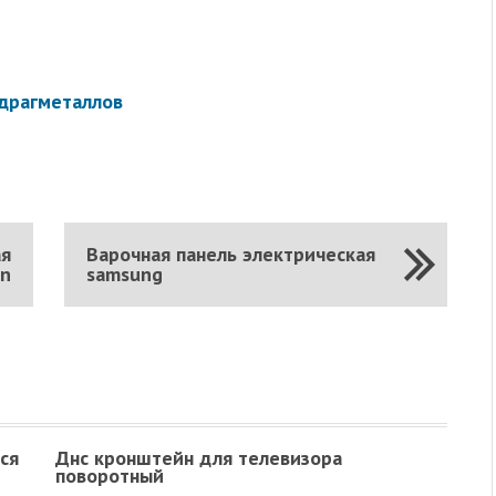
драгметаллов
ая
Варочная панель электрическая
on
samsung
ся
Днс кронштейн для телевизора
поворотный