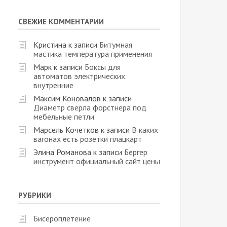
СВЕЖИЕ КОММЕНТАРИИ
Кристина
к записи
Битумная
мастика температура применения
Марк
к записи
Боксы для
автоматов электрических
внутренние
Максим Коновалов
к записи
Диаметр сверла форстнера под
мебельные петли
Марсель Кочетков
к записи
В каких
вагонах есть розетки плацкарт
Элина Романова
к записи
Бергер
инструмент официальный сайт цены
РУБРИКИ
Бисероплетение