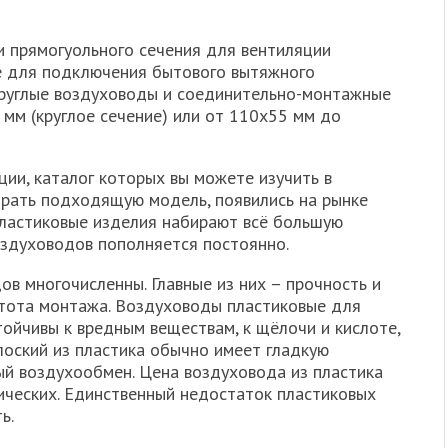
и прямогуольного сечения для вентиляции
е для подключения бытового вытяжного
круглые воздуховоды и соединительно-монтажные
мм (круглое сечение) или от 110х55 мм до
ии, каталог которых вы можете изучить в
брать подходящую модель, появились на рынке
пластиковые изделия набирают всё большую
оздуховодов пополняется постоянно.
в многочисленны. Главные из них – прочность и
остота монтажа. Воздуховоды пластиковые для
тойчивы к вредным веществам, к щёлочи и кислоте,
лоский из пластика обычно имеет гладкую
ый воздухообмен. Цена воздуховода из пластика
лических. Единственный недостаток пластиковых
ь.