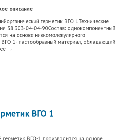
кое описание
нийорганический герметик ВГО 1Технические
вия 38.303-04-04-90Состав: однокомпонентный
тся на основе низкомолекулярного
т ВГО 1- пастообразный материал, обладающий
лее →
рметик ВГО 1
 герметик ВГО-1 производится на основе