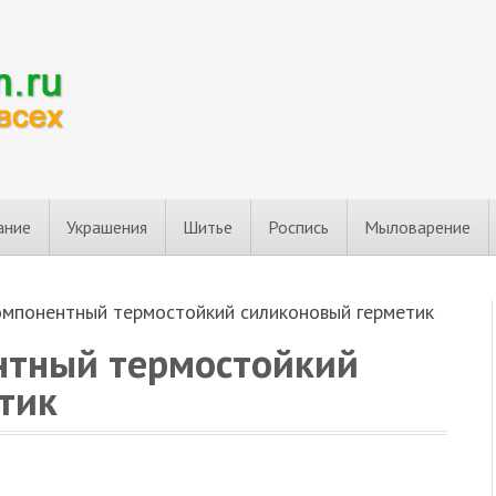
ание
Украшения
Шитье
Роспись
Мыловарение
омпонентный термостойкий силиконовый герметик
нтный термостойкий
тик