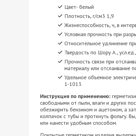
Цвет- белый
Плотность, г/см3 1,9
Жизнеспособность, ч, в интер
Условная прочность при разры
Относительное удлинение при
Твердость по Шору А., усл.ед.
Прочность связи при отслаив
материалу или отслаивание по
Удельное объемное электриче
1-1013
Инструкция по применению:
герметизи
свободными от пыли, влаги и других по
обезжирить бензином и ацетоном, а зат
колпачок с тубы и проткнуть фольгу. В
или нанести удобным способом.
Покрытые герметиком изделия выдержив