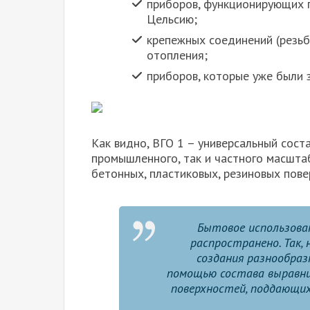
приборов, функционирующих п
Цельсию;
крепежных соединений (резьб
отопления;
приборов, которые уже были 
Как видно, ВГО 1 – универсальный соста
промышленного, так и частного масшта
бетонных, пластиковых, резиновых повер
Бытовое использова
распространено. Так
создания разнообраз
помощью состава выравн
поверхностей, поддающих