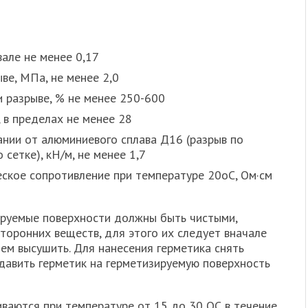
вале не менее 0,17
ве, МПа, не менее 2,0
 разрыве, % не менее 250-600
, в пределах не менее 28
ании от алюминиевого сплава Д16 (разрыв по
 сетке), кН/м, не менее 1,7
ское сопротивление при температуре 20оС, Ом·см
руемые поверхности должны быть чистыми,
сторонних веществ, для этого их следует вначале
ем высушить. Для нанесения герметика снять
ыдавить герметик на герметизируемую поверхность
аются при температуре от 15 до 30 ОС в течение