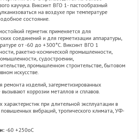
ого каучука. Виксинт ВГО 1- пастообразный
лканизоваться на воздухе при температуре
подобное состояние.
мостойкий герметик применяется для
ских соединений и для герметизации аппаратуры,
ратуре от -60 до +300°С. Виксинт ВГО 1
ности, ракетно-космической промышленности,
омышленности, судостроении,
оительстве, промышленном строительстве, бытовом
вном искусстве.
я ремонта изделий, загерметизированных
е вызывают коррозии металлов и сплавов.
их характеристик при длительной эксплуатации в
 повышенных вибраций, тропического климата, УФ-
и:
-60 +250оС