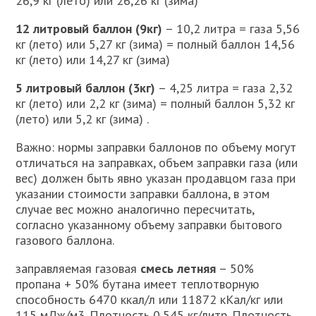
26,9 кг (лето) или 26,26 кг (зима)
12 литровый баллон (9кг)
– 10,2 литра = газа 5,56
кг (лето) или 5,27 кг (зима) = полный баллон 14,56
кг (лето) или 14,27 кг (зима)
5 литровый баллон (3кг)
– 4,25 литра = газа 2,32
кг (лето) или 2,2 кг (зима) = полный баллон 5,32 кг
(лето) или 5,2 кг (зима) .
Важно: нормы заправки баллонов по объему могут
отличаться на заправках, объем заправки газа (или
вес) должен быть явно указан продавцом газа при
указании стоимости заправки баллона, в этом
случае вес можно аналогично пересчитать,
согласно указанному объему заправки бытового
газового баллона.
заправляемая газовая
смесь
летняя
– 50%
пропана + 50% бутана имеет теплотворную
способность 6470 ккал/л или 11872 кКал/кг или
115 мДж/м3. Плотность 0,545 кг/литр. Плотность