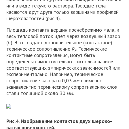
или в виде текучего раствора. Твердые тела
касаются друг друга только вершинами профилей
шеро­ховатостей (рис.4).
Площадь контакта вершин пренебрежимо мала, и
весь тепловой по­ток идет через воздушный зазор
(
h
). Это создает дополнительное (контактное)
термическое сопротивление
R
. Термические
к
контактные сопротивления, могут быть
определены самостоятельно с использованием
соответствующих эмпирических зависимостей или
экспериментально. Например, термическое
сопротивление зазора в 0,03
мм
примерно
эквивалентно термическому сопро­тивлению слоя
стали толщиной около 30
мм
.
Рис.4. Изображение контактов двух шерохо­
ватых поверхностей.