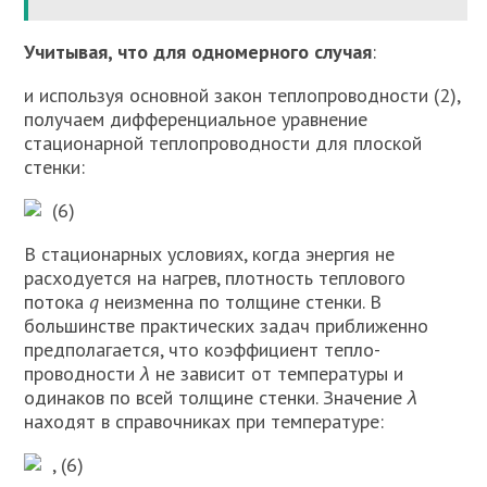
Учитывая, что для од­номерного случая
:
и используя основной закон теплопроводности (2),
получаем дифференци­альное уравнение
стационарной тепло­проводности для плоской
стенки:
(6)
В стационарных условиях, когда энергия не
расходуется на нагрев, плот­ность теплового
потока
q
неизменна по толщине стенки. В
большинстве практи­ческих задач приближенно
пред­полагается, что коэффициент тепло­
проводности
λ
не зависит от температуры и
одинаков по всей толщине стенки. Зна­чение
λ
находят в справочниках при температуре:
, (6)