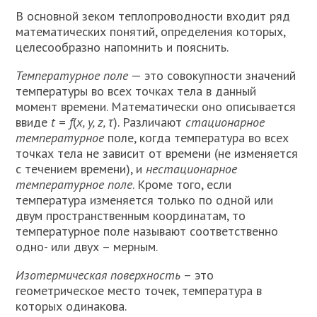
В основной зеком теплопроводности входит ряд
математических понятий, оп­ределения которых,
целесообразно напомнить и пояснить.
Температурное поле
— это со­вокупности значений
температуры во всех точках тела в данный
момент време­ни. Математически оно описывается
ввиде
t
=
f
(
x, y, z, τ
). Различают
стационарное
температурное
поле, когда температура во всех
точках тела не зависит от времени (не изменяется
с течением времени), и
нестационарное
температурное поле
. Кроме то­го, если
температура изменяется только по одной или
двум пространственным координатам, то
температурное поле на­зывают соответственно
одно- или двух – мерным.
Изотермическая поверхность
– это
геометрическое место точек, температура в
которых одинакова.