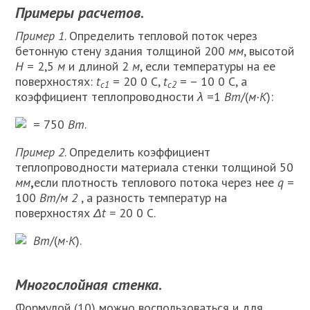
Примеры расчетов
.
Пример 1
. Определить тепловой поток через
бетонную стену здания толщиной 200
мм
, высотой
H
= 2,5
м
и длиной 2
м
, если температуры на ее
поверхностях:
t
= 20 0 С,
t
= – 10 0 С, а
с1
с2
коэффициент теплопроводно­сти
λ
=1
Вт
/(
м·К
):
= 750
Вт
.
Пример 2
. Определить коэффициент
теплопроводности материала стенки толщиной 50
мм
,
если плотность теплового потока через нее
q
=
100
Вт
/
м 2
, а разность температур на
поверхностях
Δt =
20 0 С.
Вт
/(
м·К
).
Многослойная стенка
.
Формулой (10) можно воспользоваться и для