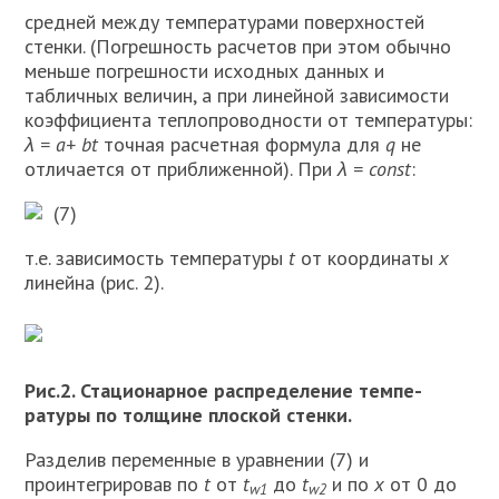
средней между температурами поверхно­стей
стенки. (Погрешность расчетов при этом обычно
меньше погрешности исход­ных данных и
табличных величин, а при линейной зависимости
коэффициента теплопроводности от температуры:
λ = а+ bt
точная расчетная формула для
q
не
отличается от приближенной). При
λ = const
:
(7)
т.е. зависимость температуры
t
от координаты
х
линейна (рис. 2).
Рис.2. Стационарное распределение темпе­
ратуры по толщине плоской стенки.
Разделив переменные в уравнении (7) и
проинтегрировав по
t
от
t
до
t
и по
х
от 0 до
w1
w2