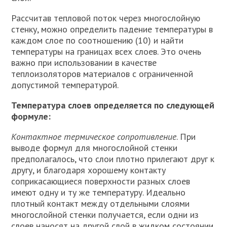
Рассчитав тепловой поток через мно­гослойную
стенку, можно определить па­дение температуры в
каждом слое по соотношению (10) и найти
температу­ры на границах всех слоев. Это очень
важно при использовании в качестве
теплоизоляторов материалов с ограничен­ной
допустимой температурой.
Температура слоев определяется по следующей
формуле:
Контактное термическое сопротивле­ние
. При
выводе формул для многослойной стенки
предполагалось, что слои плотно прилегают друг к
другу, и благодаря хорошему контакту
соприкасающиеся поверхности разных слоев
имеют одну и ту же температуру. Идеально
плотный контакт между отдельными слоями
многослойной стенки получается, если одни из
слоев наносят на другой слой в жидком состоянии