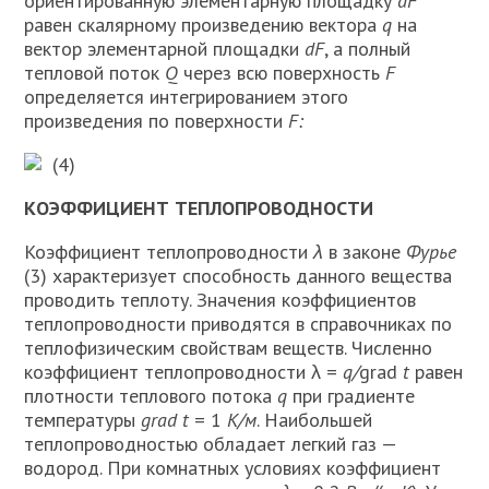
ориентированную элементарную пло­щадку
dF
равен скалярному произведе­нию вектора
q
на
вектор элементарной площадки
dF
, а полный
тепловой поток
Q
через всю поверхность
F
определяется интегрированием этого
произведения по поверхности
F:
(4)
КОЭФФИЦИЕНТ ТЕПЛОПРОВОДНОСТИ
Коэффициент теплопроводности
λ
в законе
Фурье
(3) характеризует спо­собность данного вещества
проводить теплоту. Значения коэффициентов
тепло­проводности приводятся в справочниках по
теплофизическим свойствам веществ. Численно
коэффициент теплопроводности λ =
q/
grad
t
равен
плотности теплового потока
q
при градиенте
температуры
grad t
= 1
К/м
. Наиболь­шей
теплопроводностью обладает легкий газ —
водород. При комнатных условиях коэффициент