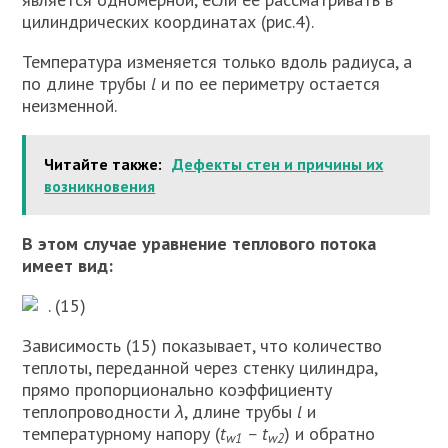
цилиндрических координатах (рис.4).
Температура изменяется только вдоль радиуса, а
по длине трубы
l
и по ее периметру остается
неизменной.
Читайте также:
Дефекты стен и причины их
возникновения
В этом случае уравнение теплового потока
имеет вид:
. (15)
Зависимость (15) показывает, что количество
теплоты, переданной через стенку цилиндра,
прямо пропорционально коэффициенту
теплопроводности
λ
, длине трубы
l
и
температурному напору (
t
– t
) и обратно
w1
w2