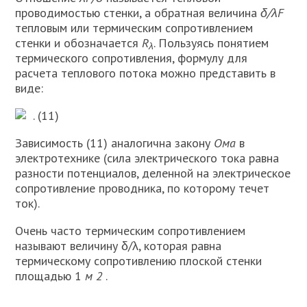
проводимостью стенки, а обратная величина
δ/λF
тепловым или термическим сопротивлением
стенки и обозначается
R
. Пользуясь понятием
λ
термического сопро­тивления, формулу для
расчета теплово­го потока можно представить в
виде:
. (11)
Зависимость (11) аналогична закону
Ома
в
электротехни­ке (сила электрического тока равна
раз­ности потенциалов, деленной на электри­ческое
сопротивление проводника, по ко­торому течет
ток).
Очень часто термическим сопротив­лением
называют величину δ/λ, которая равна
термическому сопротивлению плоской стенки
площадью 1
м 2
.