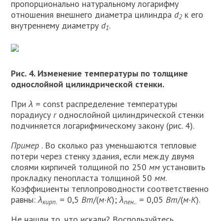
пропорционально натуральному логарифму
отношения внешнего диаметра цилиндра
d
к его
2
внутреннему диаметру
d
.
1
Рис. 4. Изменение температуры по толщине
однослойной цилиндрической стенки.
При
λ
= const распределение темпера­туры
порадиусу
r
однослойной цилиндрической стенки
подчиняется ло­гарифмическому закону (рис. 4).
Пример
. Во сколько раз уменьшаются тепловые
потери через стенку здания, если между двумя
слоями кирпичей толщиной по 250
мм
установить
прокладку пенопласта толщиной 50
мм
.
Коэффициенты теплопроводности соответственно
равны:
λ
= 0,5
Вт
/(
м·К
);
λ
= 0,05
Вт
/(
м·К
).
кирп
.
пен.
.
Не нашли то, что искали? Воспользуйтесь