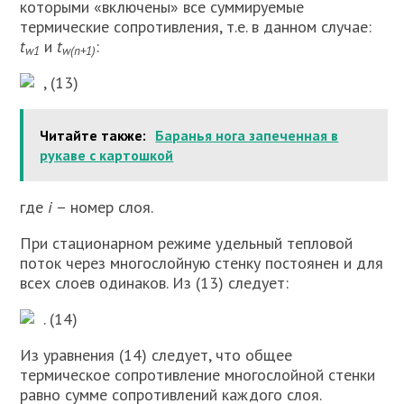
которыми «включе­ны» все суммируемые
термические сопротивления, т.е. в данном случае:
t
и
t
:
w1
w(n+1)
, (13)
Читайте также:
Баранья нога запеченная в
рукаве с картошкой
где
i
– номер слоя.
При стационарном режиме удельный тепловой
поток через многослойную стенку постоянен и для
всех слоев одинаков. Из (13) следует:
. (14)
Из уравнения (14) следует, что общее
термическое сопротивление многослойной стенки
равно сумме сопротивлений каждого слоя.