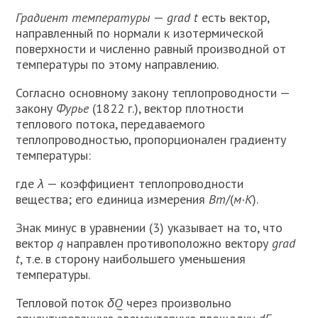
Градиент температуры
—
grad t
есть вектор,
направленный по нор­мали к изотермической
поверхности и численно равный производной от
тем­пературы по этому направлению.
Согласно основному закону тепло­проводности —
закону
Фурье
(1822 г.), вектор плотности
теплового потока, передаваемого
теплопроводностью, пропорционален градиенту
температуры:
где
λ
— коэффициент теплопро­водности
вещества; его единица измерения
Вт
/(
м·К
).
Знак минус в уравнении (3) ука­зывает на то, что
вектор
q
направлен противоположно вектору
grad
t
, т.е. в сторону наибольшего уменьшения
температуры.
Тепловой поток
δQ
через произволь­но