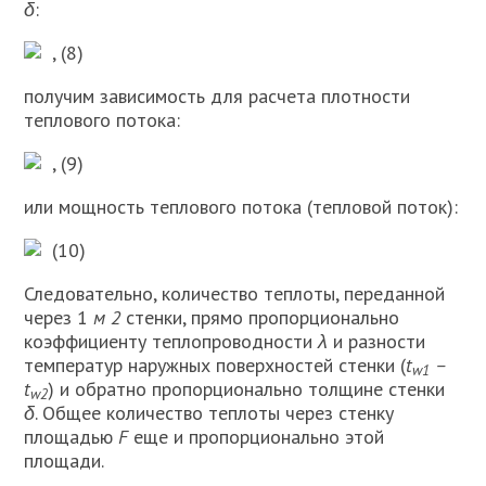
δ
:
, (8)
получим зависимость для расчета плот­ности
теплового потока:
, (9)
или мощность теплового потока (тепловой поток):
(10)
Следовательно, количество теплоты, переданной
через 1
м 2
стенки, прямо пропорционально
коэффициенту теплопроводности
λ
и разности
температур наружных поверхностей стенки (
t
–
w1
t
) и обратно пропорционально толщине стенки
w2
δ
. Общее количество теплоты через стенку
площадью
F
еще и пропорционально этой
площади.