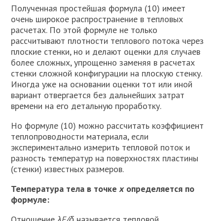
Полученная простейшая формула (10) имеет
очень широкое распространение в тепло­вых
расчетах. По этой формуле не только
рассчитывают плотности теплового потока через
плоские стенки, но и делают оценки для случаев
более сложных, уп­рощенно заменяя в расчетах
стенки сложной конфигурации на плоскую стенку.
Иногда уже на основании оценки тот или иной
вариант отвергается без дальней­ших затрат
времени на его детальную проработку.
Но формуле (10) можно рассчитать коэффициент
теплопроводности материа­ла, если
экспериментально измерить тепловой поток и
разность температур на поверхностях пластины
(стенки) извест­ных размеров.
Температура тела в точке
х
определяется по
формуле:
Отношение
λF/δ
называется тепло­вой