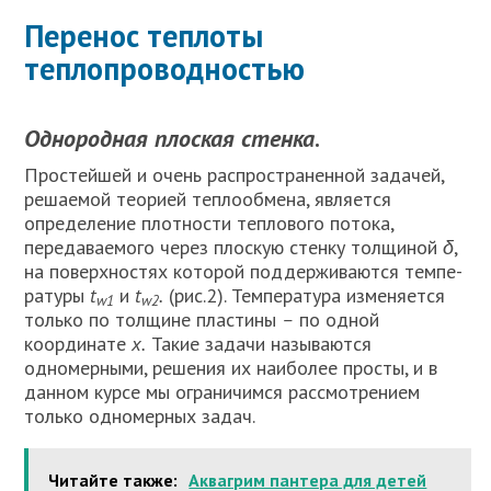
Перенос теплоты
теплопроводностью
Однородная плоская стенка
.
Про­стейшей и очень распространенной за­дачей,
решаемой теорией теплообмена, является
определение плотности тепло­вого потока,
передаваемого через плоскую стенку толщиной
δ
,
на повер­хностях которой поддерживаются темпе­
ратуры
t
и
t
.
(рис.2). Температура изменяется
w1
w2
только по толщине пластины
–
по одной
координате
х.
Такие за­дачи называются
одномерными, решения их наиболее просты, и в
данном курсе мы ограничимся рассмотрением
только од­номерных задач.
Читайте также:
Аквагрим пантера для детей