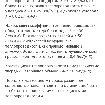
теплопроводности водорода
λ
= 0,2
Вт
/(
м·К
). У
более тяжелых газов теплопроводность меньше —
у воз­духа
λ
= 0,025
Вт
/(
м·К
), у диоксида уг­лерода
λ
= 0,02
Вт
/(
м·К
).
Наибольшим коэффициентом теплопроводности
обладают чистые серебро и медь:
λ
= 400
Вт
/(
м·К
). Для углеродистых сталей
λ
= 50
Вт
/(
м·К
). У жидкостей коэффициент
теплопроводности, как правило, меньше 1
Вт
/(
м·К
). Вода является одним из лучших жидких
проводников теплоты, для нее
λ
= 0,6
Вт
/(
м·К
).
Коэффициент теплопроводности неметаллических
твердых материалов обычно ниже 10
Вт
/(
м·К
).
Пористые материалы – пробка, различные
волокнистые наполнители типа органической ваты
– обладают наименьшими коэффициентами
теплопроводности
λ