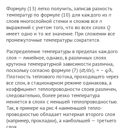
Формулу (13) легко получить, записав разность
температур по формуле (10) для каждого из
п
слоев многослой­ной стенки и сложив все
п
выражений с учетом того, что во всех слоях
Q
имеет одно и то же значение. При сложении все
промежуточные температуры сократятся.
Распределение температуры в преде­лах каждого
слоя — линейное, однако, в различных слоях
крутизна температур­ной зависимости различна,
поскольку со­гласно формуле (7) (
dt/dx
)
= –
q/λ
.
i
i
Плотность теплового потока, проходяще­го через
все слон, в стационарном режи­ме одинакова, а
коэффициент теплопро­водности слоев различен,
следовательно, более резко температура
меняется в сло­ях с меньшей теплопроводностью.
Так, в примере на рис.4 наименьшей тепло­
проводностью обладает материал второ­го слоя
(например, прокладки), а наибольшей — третьего
слоя.