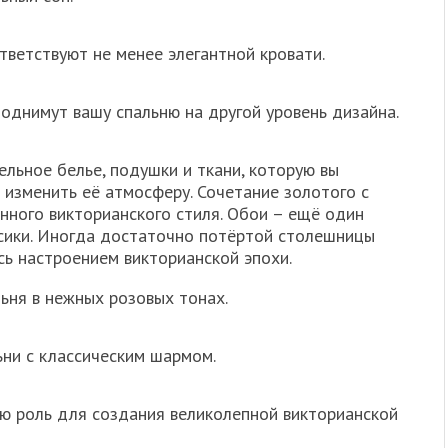
тветствуют не менее элегантной кровати.
однимут вашу спальню на другой уровень дизайна.
ельное белье, подушки и ткани, которую вы
ю изменить еë атмосферу. Сочетание золотого с
ного викторианского стиля. Обои – ещë один
сики. Иногда достаточно потëртой столешницы
сь настроением викторианской эпохи.
ьня в нежных розовых тонах.
ьни с классическим шармом.
ю роль для создания великолепной викторианской