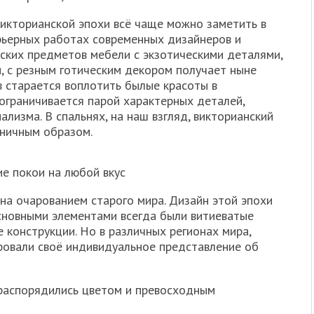
викторианской эпохи всё чаще можно заметить в
рьерных работах современных дизайнеров и
еских предметов мебели с экзотическими деталями,
, с резным готическим декором получает ныне
в старается воплотить былые красоты в
ограничивается парой характерных деталей,
лизма. В спальнях, на наш взгляд, викторианский
аничным образом.
ие покои на любой вкус
на очарованием старого мира. Дизайн этой эпохи
основными элементами всегда были витиеватые
 конструкции. Но в различных регионах мира,
ровали своë индивидуальное представление об
 распорядились цветом и превосходным