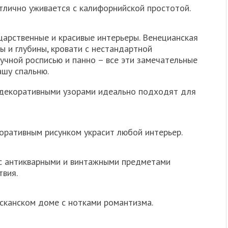
отлично уживается с калифорнийской простотой.
царственные и красивые интерьеры. Венецианская
ы и глубины, кровати с нестандартной
ручной росписью и панно – все эти замечательные
ашу спальню.
 декоративными узорами идеально подходят для
коративным рисунком украсит любой интерьер.
 с антикварными и винтажными предметами
твия.
осканском доме с нотками романтизма.