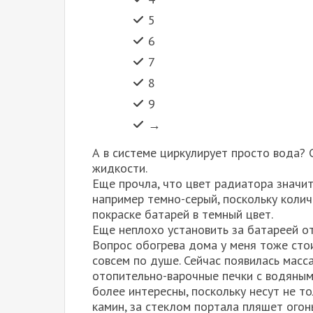
5
6
7
8
9
→
А в системе циркулирует просто вода?
жидкости.
Еще прочла, что цвет радиатора значит
например темно-серый, поскольку коли
покраске батарей в темный цвет.
Еще неплохо установить за батареей о
Вопрос обогрева дома у меня тоже стои
совсем по душе. Сейчас появилась масс
отопительно-варочные печки с водяным
более интересны, поскольку несут не то
камин, за стеклом портала пляшет огонь