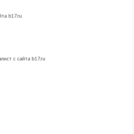
йта b17.ru
лист с сайта b17.ru