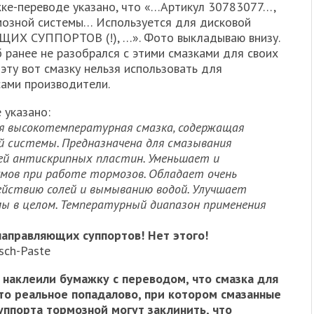
ажке-переводе указано, что «…Артикул 30783077…,
мозной системы… Используется для дисковой
ИХ СУППОРТОВ (!), …». Фото выкладываю внизу.
б ранее не разобрался с этими смазками для своих
эту вот смазку нельзя использовать для
сами производители.
 указано:
я высокотемпературная смазка, содержащая
й системы. Предназначена для смазывания
ей антискрипных пластин. Уменьшает и
мов при работе тормозов. Обладает очень
действию солей и вымыванию водой. Улучшает
 в целом. Температурный диапазон применения
 направляющих суппортов! Нет этого!
sch-Paste
 наклеили бумажку с переводом, что смазка для
то реальное попадалово, при котором смазанные
ппорта тормозной могут заклинить, что