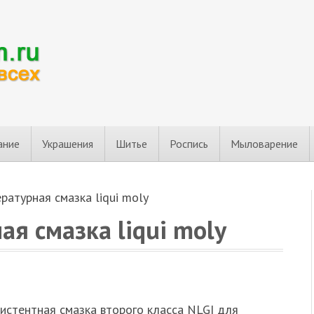
ание
Украшения
Шитье
Роспись
Мыловарение
атурная смазка liqui moly
я смазка liqui moly
истентная смазка второго класса NLGI для