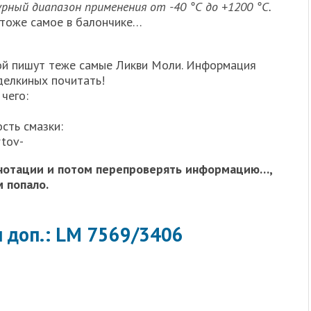
ный диапазон применения от -40 °С до +1200 °С.
ь тоже самое в балончике…
й пишут теже самые Ликви Моли. Информация
делкиных почитать!
 чего:
сть смазки:
rtov-
ннотации и потом перепроверять информацию…,
м попало.
ы доп.: LM 7569/3406