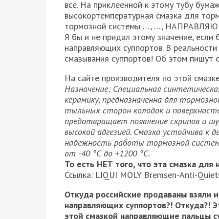
все. На приклеенной к этому тубу бум
высокортемпературная смазка для тор
тормозной системы …, …, НАПРАВЛЯЮЩ
Я бы и не придал этому значение, если 
направляющих суппортов. В реальности 
смазывания суппортов! Об этом пишут 
На сайте производителя по этой смазке
Назначение: Специальная синтетическа
керамику, предназначенна для тормозно
тыльных сторон колодок и поверхност
предотвращает появление скрипов и шу
высокой адгезией. Смазка устойчива к 
надежность работы тормозной системы
от -40 °С до +1200 °С.
То есть НЕТ того, что эта смазка для
Ссылка: LIQUI MOLY Bremsen-Anti-Quiet
Откуда российские продаваны взяли и
направляющих суппортов?! Откуда?! Э
этой смазкой направляющие пальцы су