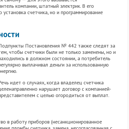
итель компании, штатный электрик. В его
о установка счетчика, но и программирование
ности
Подпункты Постановления № 442 также следят за
тем, чтобы счетчики были не только заменены, но и
находились в должном состоянии, а потребитель
регулярно выплачивал деньги за использованную
энергию.
Речь идет о случаях, когда владелец счетчика
целенаправленно нарушает договор с компанией-
представителем с целью огородиться от выплат.
во в работу приборов (несанкционированное
ение пломбы счетчика, замена, несогласованная с