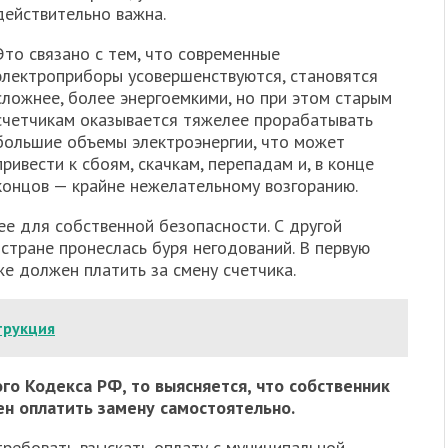
действительно важна.
Это связано с тем, что современные
электроприборы усовершенствуются, становятся
сложнее, более энергоемкими, но при этом старым
счетчикам оказывается тяжелее прорабатывать
большие объемы электроэнергии, что может
привести к сбоям, скачкам, перепадам и, в конце
концов — крайне нежелательному возгоранию.
ее для собственной безопасности. С другой
 стране пронеслась буря негодований. В первую
же должен платить за смену счетчика.
трукция
го Кодекса РФ, то выясняется, что собственник
н оплатить замену самостоятельно.
требовать взыскать оплату с муниципальной