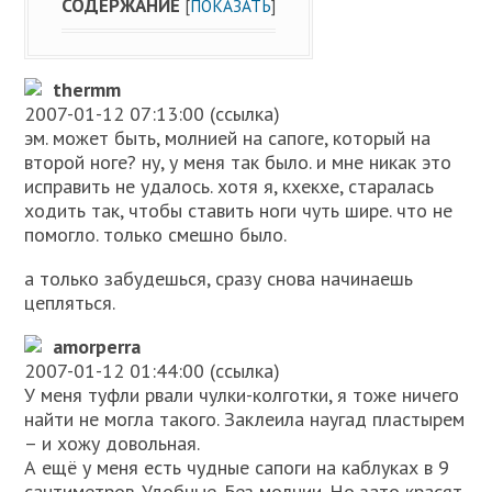
СОДЕРЖАНИЕ
[
ПОКАЗАТЬ
]
thermm
2007-01-12 07:13:00 (ссылка)
эм. может быть, молнией на сапоге, который на
второй ноге? ну, у меня так было. и мне никак это
исправить не удалось. хотя я, кхекхе, старалась
ходить так, чтобы ставить ноги чуть шире. что не
помогло. только смешно было.
а только забудешься, сразу снова начинаешь
цепляться.
amorperra
2007-01-12 01:44:00 (ссылка)
У меня туфли рвали чулки-колготки, я тоже ничего
найти не могла такого. Заклеила наугад пластырем
– и хожу довольная.
А ещё у меня есть чудные сапоги на каблуках в 9
сантиметров. Удобные. Без молнии. Но зато красят