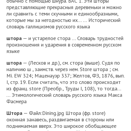
обычно с помощью шнура. БАС 1. Эти шторы
представляющие прекрасныя деревеньки и можно
ли сравнить с теми скучными и единообразными,
которые мы за негодностью их… … Исторический
словарь галлицизмов русского языка
штора
— и устарелое стора … Словарь трудностей
произношения и ударения в современном русском
языке
штора
— (Лесков и др.), см. стора (выше). Судя по
наличию ш , заимств. через нем. Store штора ; см.
Мi. ЕW 324; Маценауэр 337; Желтов, ФЗ, 1876, вып.
I, стр. 19. Если считать, что это слово происходит
из франц. store (Преобр., Труды I, 108), то тогда…
… Этимологический словарь русского языка Макса
Фасмера
Штора
— Файл:Dining.jpg Штора (фр. store)
оконная занавесь, раздвигаемая в стороны или
поднимаемая вверх. Это широкое обобщающее