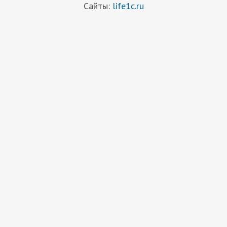
Сайты:
life1c.ru