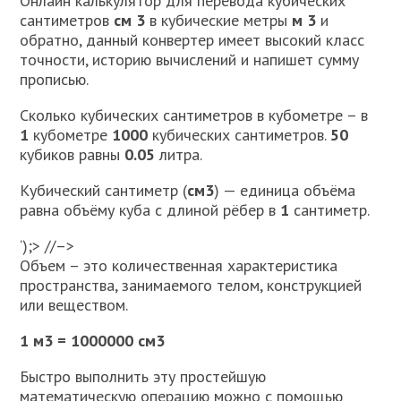
Онлайн калькулятор для перевода кубических
сантиметров
см 3
в кубические метры
м 3
и
обратно, данный конвертер имеет высокий класс
точности, историю вычислений и напишет сумму
прописью.
Сколько кубических сантиметров в кубометре – в
1
кубометре
1000
кубических сантиметров.
50
кубиков равны
0.05
литра.
Кубический сантиметр (
см3
) — единица объёма
равна объёму куба с длиной рёбер в
1
сантиметр.
‘);> //–>
Объем – это количественная характеристика
пространства, занимаемого телом, конструкцией
или веществом.
1 м3 = 1000000 см3
Быстро выполнить эту простейшую
математическую операцию можно с помощью