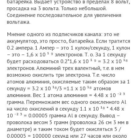
батарейка. Выдает устройство в пределах 8 вольт,
просадка на 3 вольта. Только небольшой.
Соединение последовательное для увеличения
вольтажа.
Мнение одного из подписчиков канала: это не
аккумулятор, это просто, батарейка. Если тратится
0.2 ампера. 1 Ампер – это 1 кулон/секунду, 1 кулон
– это – 1,6 х 10 ¹ ⁹ электронов. Т. о. За 1 секунду
будет расходоваться 0.2*1,6 х 10 ¹ ⁹ = 3.2 х 10 ¹⁸
электронов. Алюминий трех валентный, т.е. в нем
возможно окислить три электрона. Т.е. число
атомов алюминия, окисляемые таким образом за 1
секунду = 3.2 х 10 ¹⁸/3 =1.1 х 10 ¹⁸ атомов
алюминия. Вес 1 атома алюминия = 4.48 х 10 ⁻² ³
грамма. Перемножаем вес одного окисленного Аl
на число окислений в секунду 1.1 х 10 ¹⁸ * 4.48 х
10 ⁻² ³ = 0.00005 грамма Al в секунду. Вывод –
проволока весом 5 грамм (проволока 26 см 3 мм в
диаметре) и таким током будет окисляться 5 /
0.00005 = 100000 секунд или 27 часов или около