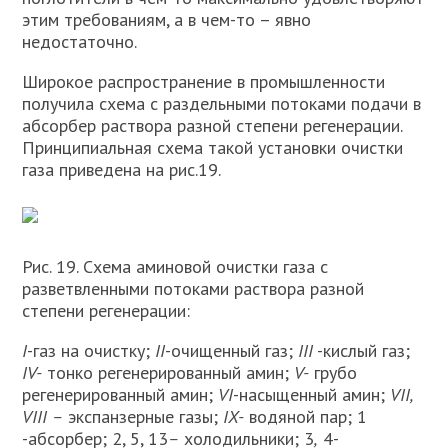
этим требованиям, а в чем-то – явно
недостаточно.
Широкое распространение в промышленности
получила схема с раздельными потоками подачи в
абсорбер раствора разной степени регенерации.
Принципиальная схема такой установ­ки очистки
газа приведена на рис.19.
Рис. 19. Схема аминовой очистки газа с
разветвленными потоками раствора разной
степени регенерации:
I
-газ на очистку;
II
-очищенный газ;
III
-кислый газ;
IV-
тонко регенерированный амин;
V-
грубо
регенерированный амин;
VI
-насыщенный амин;
VII,
VIII –
экспанзерные газы;
IX-
водяной пар; 1
-абсорбер; 2, 5, 13
–
холодильники; 3
,
4-