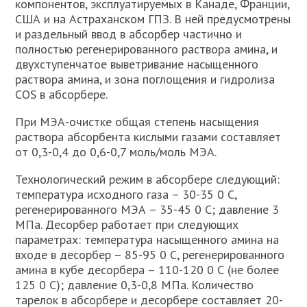
компонентов, эксплуатируемых в Канаде, Франции,
США и на Астраханском ГПЗ. В ней предусмотрены
и раздельный ввод в абсорбер частично и
полностью регенерированного раствора амина, и
двухступенчатое выветривание насыщенного
раствора амина, и зона поглощения и гидролиза
СОS в абсорбере.
При МЭА-очистке общая степень насыщения
раствора абсорбента кислыми газами составляет
от 0,3-0,4 до 0,6-0,7 моль/моль МЭА.
Технологический режим в абсорбере следующий:
температура исходного газа – 30-35 0 С,
регенерированного МЭА – 35-45 0 С; давление 3
МПа. Десорбер работает при следующих
параметрах: температура насыщенного амина на
входе в десорбер – 85-95 0 С, регенерированного
амина в кубе десорбера – 110-120 0 С (не более
125 0 С); давление 0,3-0,8 МПа. Количество
тарелок в абсорбере и десорбере составляет 20-