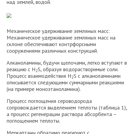
над землей, водой.
Механическое удерживание земляных масс:
Механическое удерживание земляных масс на
склоне обеспечивают контрфорсными
сооружениями различных конструкций.
Алканоламины, будучи щелочами, легко вступают в
реакцию с H
S, образуя водорастворимые соли.
2
Процесс взаимодействия H
S с алканоламинами
2
описывается следующими суммарными реакциями
(на примере моноэтаноламина).
Процесс поглощения сероводорода
сопровождается выделением теплоты (таблица 1),
а процесс регенерации раствора абсорбента –
поглощением теплоты.
Меркаптаны обратимо реагируют с