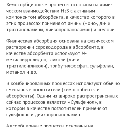
Хемосорбционные процессы основаны на хими­
ческом взаимодействии H
S с активным
2
компонентом абсорбента, в качестве которого в
этих процессах применяют амины (моно-, ди- и
триэтаноламины, диизопропаноламин) и щелочи.
Физическая абсорбция основана на физическом
растворении сероводорода в абсорбенте, в
качестве абсорбента используют
N
-
метилпирролидон, гликоли (ди- и
триэтиленгликоли), трибутилфосфат, сульфолан,
метанол и др.
В комбинированных процессах используют обычно
смешанные поглотители (хемосорбенты и
абсорбенты). Одним из широко распространенных
сейчас процессов является «Сульфинол», в
котором в качестве поглотителей приме­няют
сульфолан и диизопропаноламин.
Адсорбционные процессы
основаны на