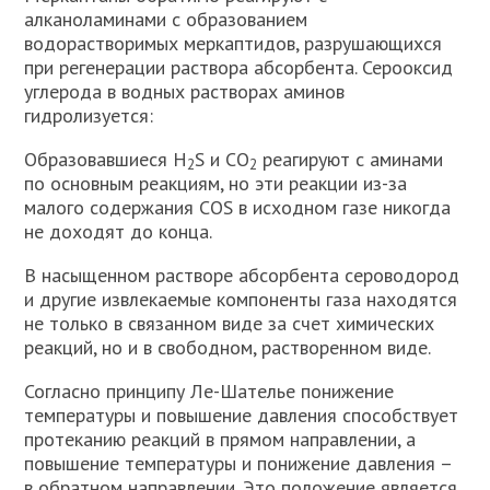
алканоламинами с образованием
водорастворимых меркаптидов, разрушающихся
при регенерации раствора абсорбента. Серооксид
углерода в водных растворах аминов
гидролизуется:
Образовавшиеся H
S и СО
реагируют с аминами
2
2
по основным реакциям, но эти реакции из-за
малого содержания СОS в исходном газе никогда
не доходят до конца.
В насыщенном растворе абсорбента сероводород
и другие извлекаемые компоненты газа находятся
не только в связанном виде за счет химических
реакций, но и в свободном, растворенном виде.
Согласно принципу Ле-Шателье понижение
температуры и повышение давления способствует
протеканию реакций в прямом направлении, а
повышение температуры и понижение давления –
в обратном направлении. Это положение является