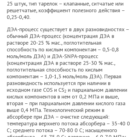
25 штук, тип тарелок – клапанные, ситчатые или
решетчатые, коэффициент полезного действия –
0,25-0,40.
ДЭА-процесс существует в двух разновидностях –
обычный ДЭА-процесс (концентрация ДЭА в
растворе 20-25 % мас., поглотительная
способность по кислым компонентам – 0,5-0,8
моль/моль ДЭА) и ДЭА-SNPA-процесс
(концентрация ДЭА в растворе 25-30 % мас.,
поглотительная способность по кислым
компонентам – 1,0-1,3 моль/моль ДЭА). Первая
разновидность используется при наличии в
исходном газе COS и СS
и парциальном давлении
2
кислых компонентов в нем от 0,2 МПа и выше,
вторая – при парциальном давлении кислого газа
выше 0,4 МПа. Технологический режим в
абсорбере при ДЭА – очистке следующий:
температура верхнего потока абсорбера – 35-40 0
С; среднего потока – 70-80 0 С; насыщенного
абсорбента – 65-75 0 С; давление – 6,0-7,0 МПа;