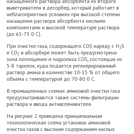
насыщенного раствора абсорбента из второго
выветривателя в десорбер, который работает в
неблагоприятных условиях при высокой степени
насыщения раствора абсорбента кислыми
компонентами и высокой температуре раствора
(до 65-75 0 С).
При очистке газа, содержащего СОS наряду с H
S
2
и СО
в абсорбере может быть предусмотрена
2
зона поглощения и гидролиза СОS, состоящая из
5-8 тарелок, куда подается регенерированный
раствор амина в количестве 10-15 % от общего
объема с температурой до 70-80 0 С.
В промышленных схемах аминовой очистки газа
предусматриваются также системы фильтрации
раствора и ввода антивспенивателя.
На рисунке 2 приведена принципиальная
технологическая схема установок аминовой
очистки газов с высоким содержанием кислых