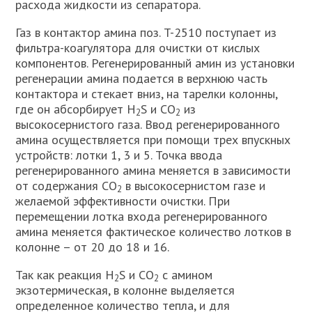
расхода жидкости из сепаратора.
Газ в контактор амина поз. T-2510 поступает из
фильтра-коагулятора для очистки от кислых
компонентов. Регенерированный амин из установки
регенерации амина подается в верхнюю часть
контактора и стекает вниз, на тарелки колонны,
где он абсорбирует H
S и CO
из
2
2
высокосернистого газа. Ввод регенерированного
амина осуществляется при помощи трех впускных
устройств: лотки 1, 3 и 5. Точка ввода
регенерированного амина меняется в зависимости
от содержания CO
в высокосернистом газе и
2
желаемой эффективности очистки. При
перемещении лотка входа регенерированного
амина меняется фактическое количество лотков в
колонне – от 20 до 18 и 16.
Так как реакция H
S и CO
с амином
2
2
экзотермическая, в колонне выделяется
определенное количество тепла, и для