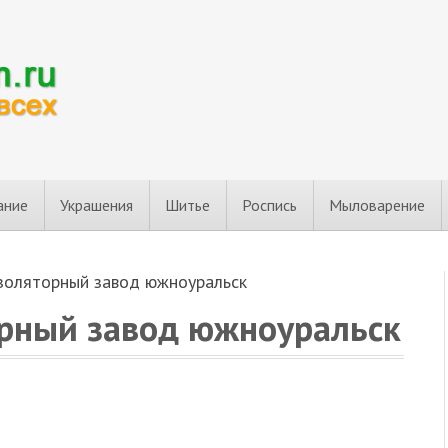
ание
Украшения
Шитье
Роспись
Мыловарение
золяторный завод южноуральск
рный завод южноуральск