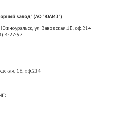
орный завод" (АО "ЮАИЗ")
. Южноуральск, ул. Заводская,1Е, оф.214
4) 4-27-92
одская, 1Е, оф.214
НГ: