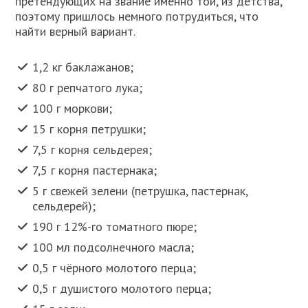
претендующих на звание именно той, из детства,
поэтому пришлось немного потрудиться, что
найти верный вариант.
1,2 кг баклажанов;
80 г репчатого лука;
100 г моркови;
15 г корня петрушки;
7,5 г корня сельдерея;
7,5 г корня пастернака;
5 г свежей зелени (петрушка, пастернак,
сельдерей);
190 г 12%-го томатного пюре;
100 мл подсолнечного масла;
0,5 г чёрного молотого перца;
0,5 г душистого молотого перца;