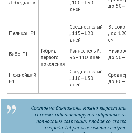
Лебединый
, 100–130
до 50–80 
дней
Среднеспелый
Высокоро
Пеликан F1
, 115–120
, до 120–
дней
см
Гибрид
Раннеспелый,
Низкоросл
Бибо F1
первого
95–110 дней
до 50–60 
поколения
Среднеспелый
Нежнейший
Среднерос
, 110–130
F1
до 60–80 
дней
Сортовые баклажаны можно вырастить
из семян, собственноручно собранных из
полностью созревших плодов со своего
огорода. Гибридные семена следует