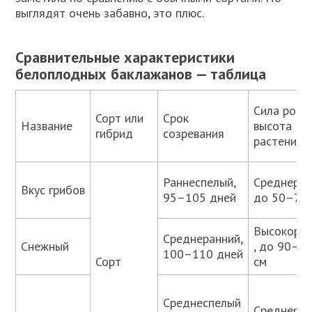
выглядят очень забавно, это плюс.
Сравнительные характеристики
белоплодных баклажанов — таблица
Сила рост
Сорт или
Срок
Название
высота
гибрид
созревания
растений
Раннеспелый,
Среднерос
Вкус грибов
95–105 дней
до 50–70 
Высокоро
Среднеранний,
Снежный
, до 90–1
100–110 дней
Сорт
см
Среднеспелый
Среднерос