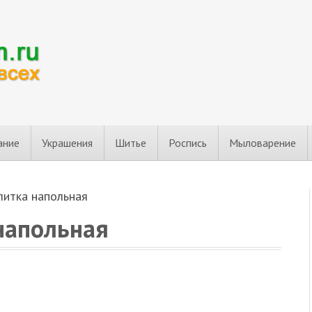
ание
Украшения
Шитье
Роспись
Мыловарение
литка напольная
напольная