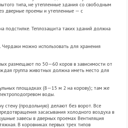
рытого ти­па, не утепленные здания со свободным
ез дверные проемы и утепленные — с
на подстилке. Теплозащита таких зданий должна
. Чердаки можно использовать для хранения
орых размещают по 50—60 коров в зависимости от
Каждая группа животных должна иметь мес­то для
льных пло­щадках (8—15 м 2 на корову); там же
электроподогревом воды.
у стену (про­дольную) делают без ворот. Все
предотвращения засасывания холодного воз­духа в
ушные завесы в дверных проемах Вентиляция
яжная. В коровниках первых трех типов