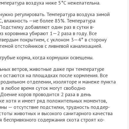
мпература воздуха ниже 5°С неже­лательна.
ужно регули­ровать. Температура воздуха зимой
, влажность —не более 85%. Температура
Подстилку добавля­ют один раз в сутки в-
из коровника убирают 1—2 раза в году. Все
твердым покрытием, с укло­ном 3—4° в сторону
темой отстойников с ливневой канализацией.
грубые корма, когда кормушки освещены.
льных ветров, животные даже при температуре
и остаются на площадках после кормления. Все
в родильном отделении, изоляторе и манеже пункта
д в любое время суток могут свободно
 Доение коров проводится 2 раза в день
ке хотя и имеет ряд положительных моментов,
ины — отсутствие подстилки, трудность поддер­
стоты животных и высокого санитарного качества
я беспривязного содержания скота строят ко­