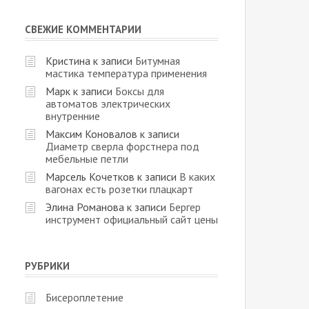
СВЕЖИЕ КОММЕНТАРИИ
Кристина
к записи
Битумная
мастика температура применения
Марк
к записи
Боксы для
автоматов электрических
внутренние
Максим Коновалов
к записи
Диаметр сверла форстнера под
мебельные петли
Марсель Кочетков
к записи
В каких
вагонах есть розетки плацкарт
Элина Романова
к записи
Бергер
инструмент официальный сайт цены
РУБРИКИ
Бисероплетение