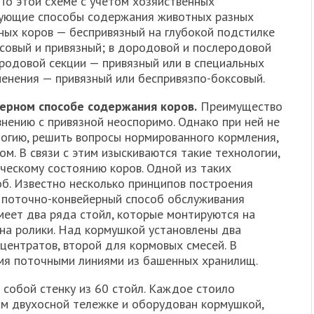
По этой схеме с учетом хозяйственных
ующие способы содержания жи­вотных разных
йных коров — беспривязный на глубокой подстилке
совый и привязный; в дородо­вой и послеродовой
 родовой секции — привязный или в специальных
менения — привязный или беспривязпо-боксовый.
ейерном способе содержания коров.
Преимущество
нению с привяз­ной неоспоримо. Однако при ней не
огию, решить вопросы нормированного кормления,
. В связи с этим изыскиваются такие технологии,
ескому состоянию коров. Од­ной из таких
об. Известно несколько принципов построения
 по­точно-конвейерный способ обслуживания
меет два ряда стойл, которые монтируются на
на ролики. Над кормушкой установлены два
центратов, второй для кормовых смесей. В
мя поточными линиями из башенных хранилищ.
собой стенку из 60 стойл. Каждое стоило
м двухосной тележке и оборудован кормушкой,