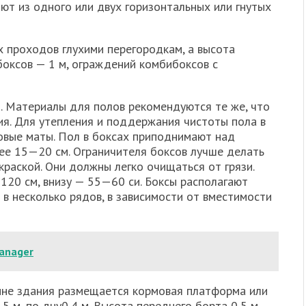
ают из одного или двух горизонтальных или гнутых
 проходов глухими перегородкам, а высота
боксов — 1 м, ограждений комбибоксов с
. Материалы для полов рекомендуются те же, что
ия. Для утепления и поддержания чисто­ты пола в
овые ма­ты. Пол в боксах приподнимают над
ее 15—20 см. Ограничителя боксов лучше делать
краской. Они должны легко очищаться от грязи.
120 см, внизу — 55—60 си. Боксы рас­полагают
в не­сколько рядов, в зависимости от вместимости
anager
не здания раз­мещается кормовая платформа или
5 м, по дну0,4 м. Высота переднего борта 0,5 м,