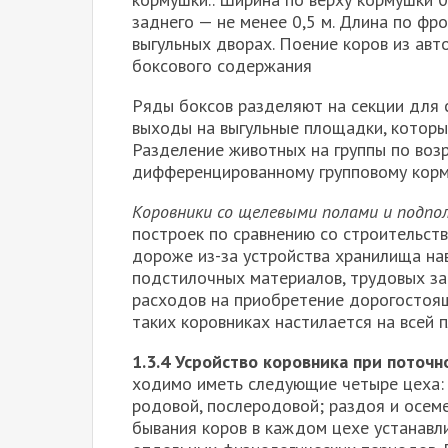
заднего — не менее 0,5 м. Длина по фр
выгульных дворах. Поение коров из авт
боксового содержания
Ряды боксов разделяют на секции для с
выходы на выгульные площадки, которы
Разделение животных на группы по возр
дифференцированному групповому корм
Коровники со щелевыми полами и подпол
построек по сравнению со строительст
дороже из-за устройства хранилища на
подстилочных материалов, трудовых за
расходов на приобретение дорогостоящ
таких коровниках настилается на всей 
1.3.4 Усройство коровника при поточ
ходимо иметь следующие четыре цеха: 
родовой, послеродовой; раз­доя и осем
бывания коров в каждом цехе устанавл