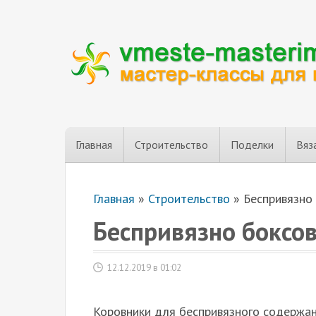
Главная
Строительство
Поделки
Вяз
Главная
»
Строительство
»
Беспривязно
Беспривязно боксо
12.12.2019 в 01:02
Коровники для беспривязного содержани