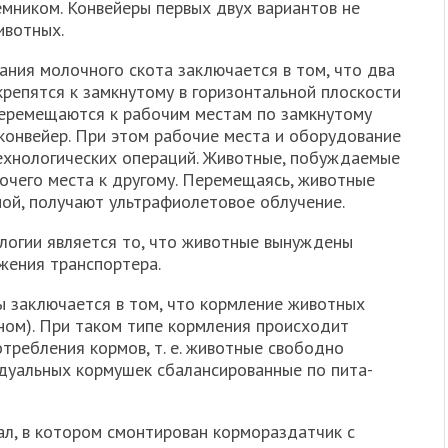
емником. Конвейеры первых двух вариантов не
ивотных.
ния молочно­го скота заключается в том, что два
 крепятся к замкнутому в горизонтальной плоскости
перемещаются к рабочим местам по замкну­тому
конвейер. При этом рабочие места и оборудование
ехнологических операций. Живот­ные, побуждаемые
очего места к другому. Перемещаясь, животные
ой, получают ультрафио­летовое облучение.
логии является то, что животные вынуждены
жения транспортера.
 заключается в том, что кормление животных
ном). При таком типе кормления происходит
требления кормов, т. е. животные свободно
дуальных кормушек сбалансированные по пита­
ал, в котором смонтирован кормораздатчик с