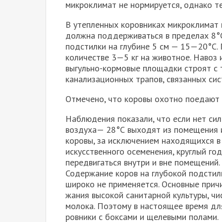
микроклимат не нормируется, однако те
В утепленных коровниках микроклимат н
должна поддерживаться в пределах 8°С
подстилки на глубине 5 см — 15—20°С. 
количестве 3—5 кг на животное. Навоз 
выгульно-кормовые площадки строят с 
канализационных трапов, связанных сис
Отмечено, что коровы охотно поедают 
Наблюдения показали, что если нет си
возду­ха— 28°С выходят из помещения 
коровы, за исключением находящих­ся 
ис­кусственного осеменения, круглый го
передвигаться внутри и вне помещений.
Содержание коров на глубокой подстил
широко не применяется. Ос­новные прич
жания высокой санитарной культуры, чи
молока. Поэтому в настоя­щее время дл
ровники с боксами и щелевыми полами.