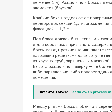
не менее 1 м). Разделители боксов дел
элементов (брусков).
Крайние боксы отделяют от поверенных
перегородок секций 1,5 м, ограждений 
фиксацией — 1,2 м.
Пол бокса должен быть теплым и сухим
и для коровников при­вязного содержан
боксы кладут резиновые или пластмасс
навозными решетками
т.
высоту не мен
из круглых труб, окрашенных масляной, 
Высота разделите­ля вверху — не более 
либо параллельно, либо поперек здания 
помещения.
Читайте также:
Scada owen process m
Между рядами боксов, обычно в середи
кормушки.. Ширина по верху кормушки 0,