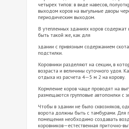
четырех типов: в виде навесов, полуотк
выходом коров на выгульные дворы чер
периодическим выходом.
В утепленных зданиях коров содержат 
быть такой же, как для
здании с привязным содержанием скота
подстилки.
Коровники разделяют на секции, в кот
возраста и величины су­точного удоя. 
отдыха из расчета 4—5 м 2 на корову.
Кормление коров чаще проводят на выгу
размещаются груп­повые автопоилки с 
Чтобы в здании не было сквозняков, одн
ворота должны быть с там­бурами. Для 
помещения необходимо создавать возд
коровников—естественная приточно-выт