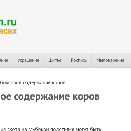
ание
Украшения
Шитье
Роспись
Мыловарение
 боксовое содержание коров
вое содержание коров
я скота на глубокой подстилке мо­гут быть