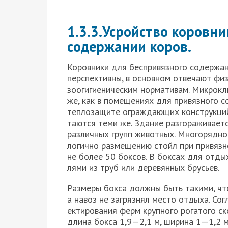
1.3.3.Усройство коровн
содержании коров.
Коровники для беспривязного содержани
перспективны, в основном отвечают фи
зоогигиеническим нормати­вам. Микрок
же, как в помещениях для привязного с
теплозащите ограждающих конструкций,
таются теми же. Здание разгораживает
различных групп животных. Мно­горядно
логично размещению стойл при привязн
не более 50 боксов. В боксах для отд
лями из труб или деревянных брусьев.
Размеры бокса должны быть такими, чт
а навоз не загрязнял место отдыха. Со
ектирования ферм крупного рогатого ск
длина бокса 1,9—2,1 м, ширина 1—1,2 м