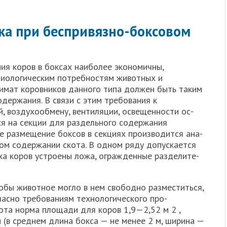
ика при беспривязно-боксовом
я коров в боксах наиболее эконо­мичны,
зиологичес­ким потребностям животных и
лимат коровников данного типа должен быть таким
одержания. В связи с этим требования к
 воздухообмену, вентиляции, освещенности ос­
ся на секции для раздельного содержания
е размещение боксов в секциях производится ана­
ом содержании ско­та. В одном ряду допускается
ыха коров устроены ложа, огражденные разделите­
обы животное могло в нем свободно разместиться,
гласно требованиям технологического про­
ота норма площади для коров 1,9—2,52 м 2 ,
 (в среднем длина бокса — не менее 2 м, ширина —