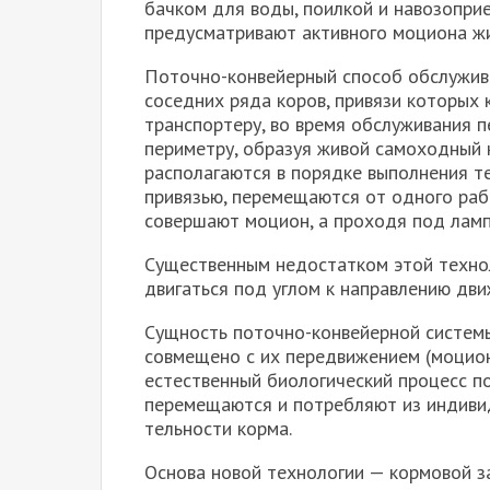
бачком для воды, поилкой и навозопри
предусматрива­ют активного моциона ж
Поточно-конвейерный способ обслужива
сосед­них ряда коров, привязи которых
транспортеру, во время об­служивания 
периметру, образуя живой самоходный 
располагаются в порядке выполнения т
привязью, перемещаются от одного раб
совер­шают моцион, а проходя под ламп
Существенным недостатком этой техно
двигаться под углом к направлению дви
Сущность поточно-конвейерной системы
совмещено с их передвиже­нием (моцио
естественный биологический процесс по
перемещаются и потребляют из индиви
тельности корма.
Основа новой технологии — кормовой з