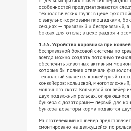
отдельных физиологических перио­дов. 
особенностей предусматриваются след
технологических групп: в цехе сухосто
с выгульно-кормовыми площадками, бок
секциях — привязный и беспривязный, в
боксах для отела; в цехе раздоя и осе
1.3.5. Усройство коровника при конв
беспривязной боксовой системы по срав
всегда можно создать поточную технол
обеспечить животных активным моционом
которые бы полнее отвечали физиологич
технологий является конвейерный спос
конвейеров: кольцевой, многотележный,
молочного скота Кольцевой конвейер и
двух подвижных рельсах, опирающихся 
бункера с доза­торами— первый для кон
бункера-дозаторы корма подаются дву
Многотележный конвейер представляет 
смонтировано на движущейся по рельса