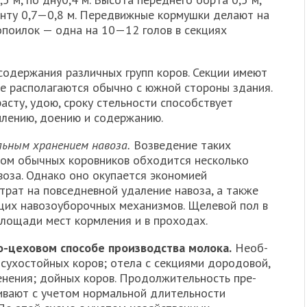
онту 0,7—0,8 м. Пере­движные кормушки делают на
опоилок — одна на 10—12 голов в сек­циях
одержания раз­личных групп коров. Секции имеют
е располагаются обычно с южной стороны здания.
асту, удою, сроку стельности способствует
лению, доению и содержанию.
ьным хране­нием навоза.
Возведение таких
вом обычных коровников обходится несколько
воза. Однако оно окупается экономией
трат на повседневной удаление навоза, а также
их навозоуборочных механиз­мов. Щелевой пол в
площади мест кормления и в проходах.
но-цеховом способе производства молока.
Необ­
сухостойных коров; отела с секциями дородовой,
енения; дойных коров. Продолжительность пре­
ивают с учетом нор­мальной длительности