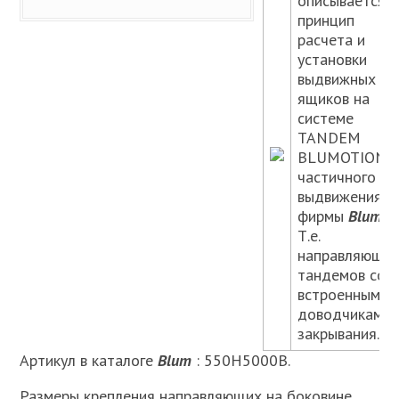
описывается
принцип
расчета и
установки
выдвижных
ящиков на
системе
TANDEM
BLUMOTION
частичного
выдвижения
фирмы
Blum
.
Т.е.
направляющи
тандемов со
встроенными
доводчиками
закрывания.
Артикул в каталоге
Blum
: 550Н5000В.
Размеры крепления направляющих на боковине