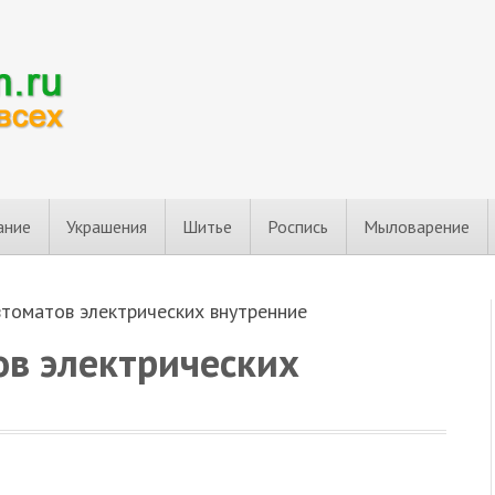
ание
Украшения
Шитье
Роспись
Мыловарение
втоматов электрических внутренние
ов электрических